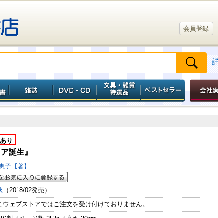
会員登録
あり
タア誕生』
美恵子【著】
秋
（2018/02発売）
まウェブストアではご注文を受け付けておりません。