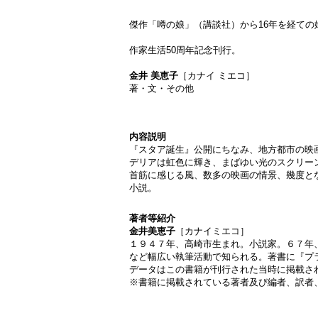
傑作「噂の娘」（講談社）から16年を経ての
作家生活50周年記念刊行。
金井 美恵子
［カナイ ミエコ］
著・文・その他
内容説明
『スタア誕生』公開にちなみ、地方都市の映
デリアは虹色に輝き、まばゆい光のスクリー
首筋に感じる風、数多の映画の情景、幾度と
小説。
著者等紹介
金井美恵子
［カナイミエコ］
１９４７年、高崎市生まれ。小説家。６７年
など幅広い執筆活動で知られる。著書に『プ
データはこの書籍が刊行された当時に掲載さ
※書籍に掲載されている著者及び編者、訳者