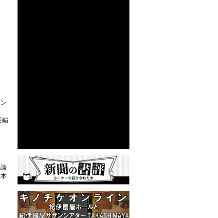
ャン
、
長編
評論
（本