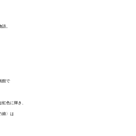
物語。
画館で
は虹色に輝き、
の娘〉は