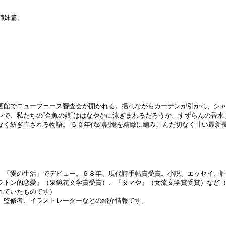
姉妹篇。
画館でニューフェース審査会が開かれる。揺れながらカーテンが引かれ、シ
ンで、私たちの“金魚の娘”ははなやかに泳ぎまわるだろうか…すずらんの香水
なく紡ぎ直される物語。’５０年代の記憶を精緻に編みこんだ切なく甘い最新
、「愛の生活」でデビュー。６８年、現代詩手帖賞受賞。小説、エッセイ、
ラトン的恋愛』（泉鏡花文学賞受賞）、『タマや』（女流文学賞受賞）など
れていたものです）
、監修者、イラストレーターなどの紹介情報です。