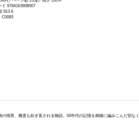
B6判／ページ数 253p／高さ 20cm
 9784163908007
 913.6
C0093
画の情景、幾度も紡ぎ直される物語。50年代の記憶を精緻に編みこんだ切な