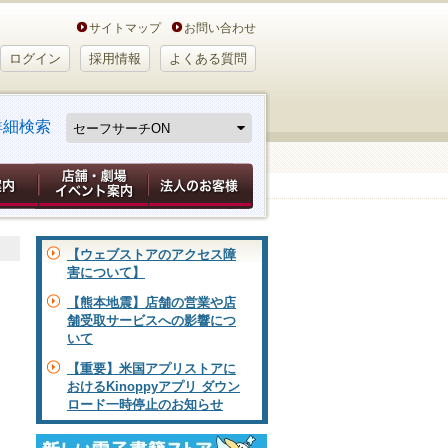
サイトマップ
お問い合わせ
ログイン
採用情報
よくある質問
詳細検索
【ウェブストアのアクセス障
害について】
【熊本地震】店舗の営業や店
舗受取サービスへの影響につ
いて
【重要】米国アプリストアに
おけるKinoppyアプリ ダウン
ロード一時停止のお知らせ