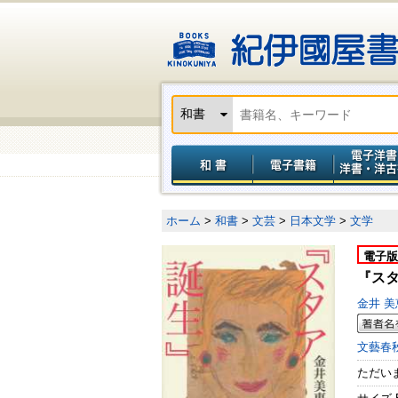
ホーム
>
和書
>
文芸
>
日本文学
>
文学
電子版
『ス
金井 
文藝春
ただい