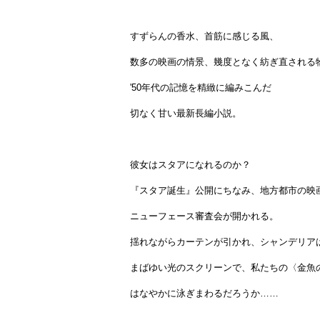
すずらんの香水、首筋に感じる風、
数多の映画の情景、幾度となく紡ぎ直される
'50年代の記憶を精緻に編みこんだ
切なく甘い最新長編小説。
彼女はスタアになれるのか？
『スタア誕生』公開にちなみ、地方都市の映
ニューフェース審査会が開かれる。
揺れながらカーテンが引かれ、シャンデリア
まばゆい光のスクリーンで、私たちの〈金魚
はなやかに泳ぎまわるだろうか……