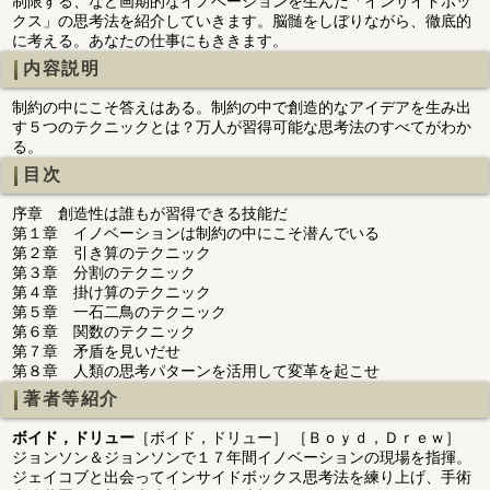
制限する、など画期的なイノベーションを生んだ「インサイドボッ
クス」の思考法を紹介していきます。脳髄をしぼりながら、徹底的
に考える。あなたの仕事にもききます。
内容説明
制約の中にこそ答えはある。制約の中で創造的なアイデアを生み出
す５つのテクニックとは？万人が習得可能な思考法のすべてがわか
る。
目次
序章 創造性は誰もが習得できる技能だ
第１章 イノベーションは制約の中にこそ潜んでいる
第２章 引き算のテクニック
第３章 分割のテクニック
第４章 掛け算のテクニック
第５章 一石二鳥のテクニック
第６章 関数のテクニック
第７章 矛盾を見いだせ
第８章 人類の思考パターンを活用して変革を起こせ
著者等紹介
ボイド，ドリュー
［ボイド，ドリュー］ ［Ｂｏｙｄ，Ｄｒｅｗ］
ジョンソン＆ジョンソンで１７年間イノベーションの現場を指揮。
ジェイコブと出会ってインサイドボックス思考法を練り上げ、手術