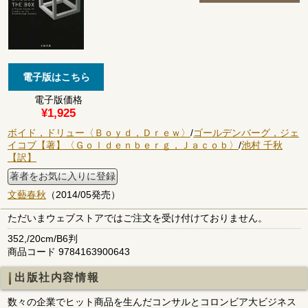
電子版価格
¥1,925
ボイド，ドリュー〈Ｂｏｙｄ，Ｄｒｅｗ〉
/
ゴールデンバーグ，ジェ
イコブ【著】〈Ｇｏｌｄｅｎｂｅｒｇ，Ｊａｃｏｂ〉
/
池村 千秋
【訳】
著者をお気に入りに登録
文藝春秋
（2014/05発売）
ただいまウェブストアではご注文を受け付けておりません。
352,/20cm/B6判
商品コード 9784163900643
出版社内容情報
数々の企業でヒット商品を生んだコンサルとコロンビア大ビジネス