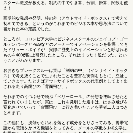
スクール教授が教える。制約の中で引き算、分割、掛算、関数を使
え！
画期的な発想や発明、枠の外（アウトサイド・ボックス）で考えて
初めてできる、というのがこれまでのビジネス本や思考法について
書かれた本の定説でした。
ところが、コロンビア大学のビジネススクールのジェイコブ・ゴー
ルデンバーグとP&Gなどのメーカーでイノベーションを指導してき
たドリュー・ボイドが、実際に歴史上のイノベーションと呼ばれる
ものを400例以上研究したところ、それはまったく逆だった、とい
うことがわかります。
おおきなブレークスルーは実は「制約の中」（インサイド・ボック
ス）で考え抜くことで生まれたことを豊富な実例をもとに、立証し
ていきます。たとえばアウトサイドボックスの代表例としてよく出
される走り高跳びの「背面飛び」。
それまでのうつぶせで飛ぶ「ベリーロール」の発想を逆転させたと
言われていましたが、実は、これを発明した選手は、はさみ飛びを
変化させていって「背面飛び」に行き着いたことを著者二人はつき
とめます。
この他にも、洗剤から汚れを落とす成分をとりさってみる、携帯電
話から電話をかける機能をとってみる、メールの字数を140文字に