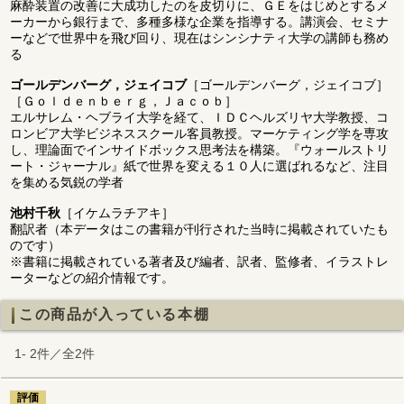
麻酔装置の改善に大成功したのを皮切りに、ＧＥをはじめとするメ
ーカーから銀行まで、多種多様な企業を指導する。講演会、セミナ
ーなどで世界中を飛び回り、現在はシンシナティ大学の講師も務め
る
ゴールデンバーグ，ジェイコブ
［ゴールデンバーグ，ジェイコブ］
［Ｇｏｌｄｅｎｂｅｒｇ，Ｊａｃｏｂ］
エルサレム・ヘブライ大学を経て、ＩＤＣヘルズリヤ大学教授、コ
ロンビア大学ビジネススクール客員教授。マーケティング学を専攻
し、理論面でインサイドボックス思考法を構築。『ウォールストリ
ート・ジャーナル』紙で世界を変える１０人に選ばれるなど、注目
を集める気鋭の学者
池村千秋
［イケムラチアキ］
翻訳者（本データはこの書籍が刊行された当時に掲載されていたも
のです）
※書籍に掲載されている著者及び編者、訳者、監修者、イラストレ
ーターなどの紹介情報です。
この商品が入っている本棚
1- 2件／全2件
評価