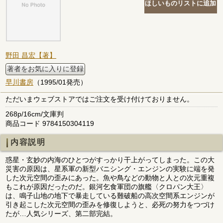
野田 昌宏【著】
著者をお気に入りに登録
早川書房
（1995/01発売）
ただいまウェブストアではご注文を受け付けておりません。
268p/16cm/文庫判
商品コード 9784150304119
内容説明
惑星・玄妙の内海のひとつがすっかり干上がってしまった。この大
災害の原因は、星系軍の新型バニシング・エンジンの実験に端を発
した次元空間の歪みにあった。魚や鳥などの動物と人との次元重複
もこれが原因だったのだ。銀河乞食軍団の旗艦〈クロパン大王〉
は、鳴子山地の地下で暴走している難破船の高次空間系エンジンが
引き起こした次元空間の歪みを修復しようと、必死の努力をつづけ
たが…人気シリーズ、第二部完結。