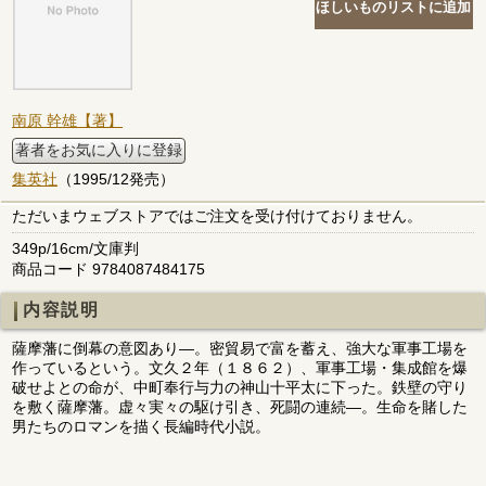
南原 幹雄【著】
著者をお気に入りに登録
集英社
（1995/12発売）
ただいまウェブストアではご注文を受け付けておりません。
349p/16cm/文庫判
商品コード 9784087484175
内容説明
薩摩藩に倒幕の意図あり―。密貿易で富を蓄え、強大な軍事工場を
作っているという。文久２年（１８６２）、軍事工場・集成館を爆
破せよとの命が、中町奉行与力の神山十平太に下った。鉄壁の守り
を敷く薩摩藩。虚々実々の駆け引き、死闘の連続―。生命を賭した
男たちのロマンを描く長編時代小説。