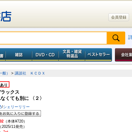
会員登録
一般）
>
講談社 ＫＣＤＸ
あり
デラックス
なくても別に 〈２〉
乃
/
シェリーリリー
92
（本体¥720）
（2025/11発売）
ト
7pt