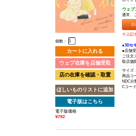
ウェブ
通常、
出
※上記
個数：
●3D
●店舗
ご注文
取店舗
サイズ 
商品コード
NDC分類
Cコード 
電子版価格
¥792