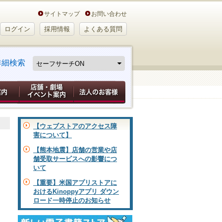
サイトマップ
お問い合わせ
ログイン
採用情報
よくある質問
詳細検索
【ウェブストアのアクセス障
害について】
【熊本地震】店舗の営業や店
舗受取サービスへの影響につ
いて
【重要】米国アプリストアに
おけるKinoppyアプリ ダウン
ロード一時停止のお知らせ