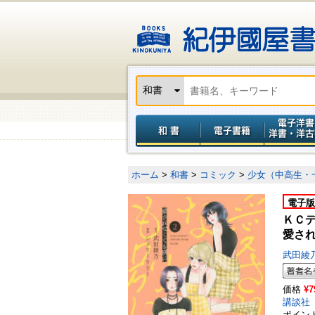
ホーム
>
和書
>
コミック
>
少女（中高生・
電子版
ＫＣ
愛され
武田綾
価格
¥7
講談社
ポイン