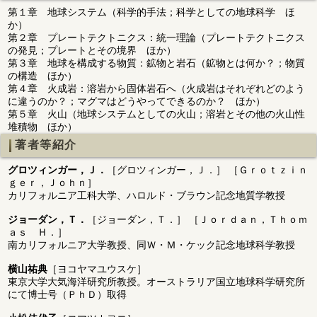
第１章 地球システム（科学的手法；科学としての地球科学 ほ
か）
第２章 プレートテクトニクス：統一理論（プレートテクトニクス
の発見；プレートとその境界 ほか）
第３章 地球を構成する物質：鉱物と岩石（鉱物とは何か？；物質
の構造 ほか）
第４章 火成岩：溶岩から固体岩石へ（火成岩はそれぞれどのよう
に違うのか？；マグマはどうやってできるのか？ ほか）
第５章 火山（地球システムとしての火山；溶岩とその他の火山性
堆積物 ほか）
著者等紹介
グロツィンガー，Ｊ．
［グロツィンガー，Ｊ．］ ［Ｇｒｏｔｚｉｎ
ｇｅｒ，Ｊｏｈｎ］
カリフォルニア工科大学、ハロルド・ブラウン記念地質学教授
ジョーダン，Ｔ．
［ジョーダン，Ｔ．］ ［Ｊｏｒｄａｎ，Ｔｈｏｍ
ａｓ Ｈ．］
南カリフォルニア大学教授、同Ｗ・Ｍ・ケック記念地球科学教授
横山祐典
［ヨコヤマユウスケ］
東京大学大気海洋研究所教授。オーストラリア国立地球科学研究所
にて博士号（ＰｈＤ）取得