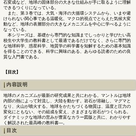
石変成など、地球の固体部分の大きな仕組みが手に取るように理解
できるつくりになっている。
また、第３巻では、大気・海洋の大循環システムから、いまや避
けられない関心事である温暖化、マクロ的視点でとらえた気候大変
動など、地球の表層部分の大きなメカニズムを中心に学べるように
なっている。
本シリーズは、基礎から専門的な知識までしっかりと学びたい高
校生や大学生の教科書として最適であるだけでなく、さらに専門的
な地球科学、惑星科学、地質学の科学書を知解するための基本知識
を得ることのできる、科学に興味のある、あらゆる読者のための良
質な入門書である。
【目次】
内容説明
地球のメカニズムが最新の研究成果と共にわかる。マントルは地球
内部の熱によって対流し、大陸を動かす。岩石が溶融し、マグマと
なり、火山が噴火する。地球をかたちづくる物質は、温度と圧力の
変化にともない、その組成を変え、さまざまな岩石がつくられる。
ダイナミックな地球の営みが豊富なカラー図版と共に、わかりやす
く解説された最高峰の教科書―。
目次