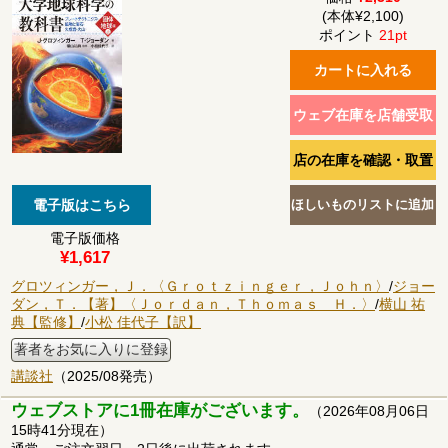
(本体¥2,100)
ポイント
21pt
電子版価格
¥1,617
グロツィンガー，Ｊ．〈Ｇｒｏｔｚｉｎｇｅｒ，Ｊｏｈｎ〉
/
ジョー
ダン，Ｔ．【著】〈Ｊｏｒｄａｎ，Ｔｈｏｍａｓ Ｈ．〉
/
横山 祐
典【監修】
/
小松 佳代子【訳】
著者をお気に入りに登録
講談社
（2025/08発売）
ウェブストアに1冊在庫がございます。
（2026年08月06日
15時41分現在）