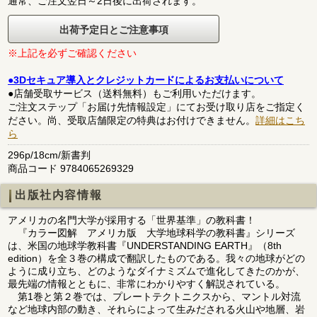
通常、ご注文翌日～2日後に出荷されます。
出荷予定日とご注意事項
※上記を必ずご確認ください
●3Dセキュア導入とクレジットカードによるお支払いについて
●店舗受取サービス（送料無料）もご利用いただけます。
ご注文ステップ「お届け先情報設定」にてお受け取り店をご指定く
ださい。尚、受取店舗限定の特典はお付けできません。
詳細はこち
ら
296p/18cm/新書判
商品コード 9784065269329
出版社内容情報
アメリカの名門大学が採用する「世界基準」の教科書！
『カラー図解 アメリカ版 大学地球科学の教科書』シリーズ
は、米国の地球学教科書『UNDERSTANDING EARTH』（8th
edition）を全３巻の構成で翻訳したものである。我々の地球がどの
ように成り立ち、どのようなダイナミズムで進化してきたのかが、
最先端の情報とともに、非常にわかりやすく解説されている。
第1巻と第２巻では、プレートテクトニクスから、マントル対流
など地球内部の動き、それらによって生みだされる火山や地層、岩