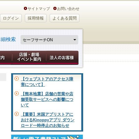
サイトマップ
お問い合わせ
ログイン
採用情報
よくある質問
詳細検索
【ウェブストアのアクセス障
害について】
【熊本地震】店舗の営業や店
舗受取サービスへの影響につ
いて
【重要】米国アプリストアに
おけるKinoppyアプリ ダウン
ロード一時停止のお知らせ