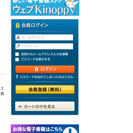
に２
学習