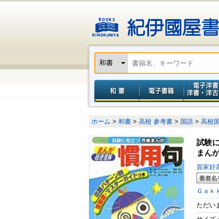
ホーム
>
和書
>
高校 参考書
>
国語
>
高校
試験
まん
賀家好
Ｇａｋ
ただい