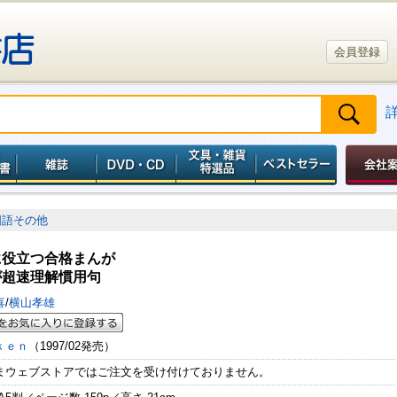
会員登録
国語その他
に役立つ合格まんが
が超速理解慣用句
喜
/
横山孝雄
ｋｅｎ
（1997/02発売）
まウェブストアではご注文を受け付けておりません。