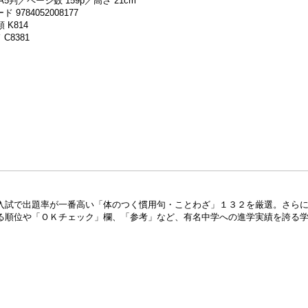
A5判／ページ数 159p／高さ 21cm
 9784052008177
 K814
C8381
入試で出題率が一番高い「体のつく慣用句・ことわざ」１３２を厳選。さら
る順位や「ＯＫチェック」欄、「参考」など、有名中学への進学実績を誇る