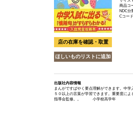
サイズ 
商品コード
NDC分類
Cコード 
出版社内容情報
まんがですばやく要点理解ができます。中学
５０以上の言葉が学習できます。重要度によ
指導会監修。。 小学校高学年