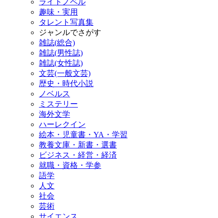
ライトノベル
趣味・実用
タレント写真集
ジャンルでさがす
雑誌(総合)
雑誌(男性誌)
雑誌(女性誌)
文芸(一般文芸)
歴史・時代小説
ノベルス
ミステリー
海外文学
ハーレクイン
絵本・児童書・YA・学習
教養文庫・新書・選書
ビジネス・経営・経済
就職・資格・学参
語学
人文
社会
芸術
サイエンス