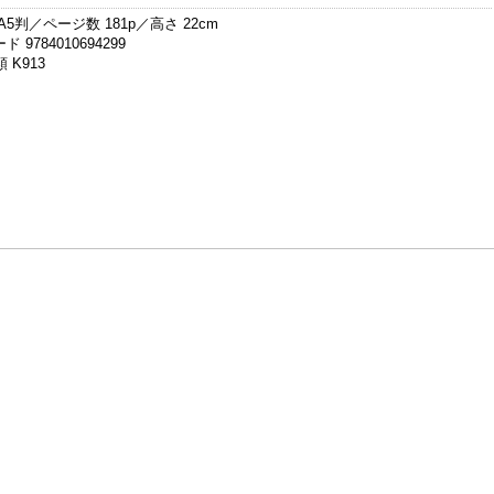
A5判／ページ数 181p／高さ 22cm
 9784010694299
 K913