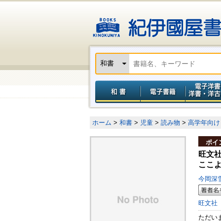
ホーム
>
和書
>
児童
>
読み物
>
高学年向け
ポイ
旺文
ここ
今岡深
旺文社
ただい