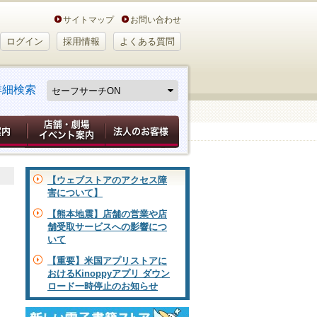
サイトマップ
お問い合わせ
ログイン
採用情報
よくある質問
詳細検索
【ウェブストアのアクセス障
害について】
【熊本地震】店舗の営業や店
舗受取サービスへの影響につ
いて
【重要】米国アプリストアに
おけるKinoppyアプリ ダウン
ロード一時停止のお知らせ