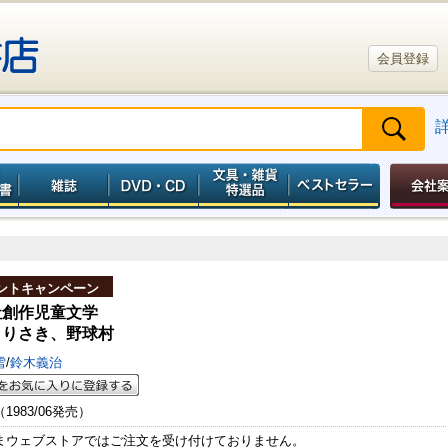
会員登録
ントキャンペーン
社創作児童文学
よりさき、野球村
雪
/
鈴木義治
（1983/06発売）
まウェブストアではご注文を受け付けておりません。