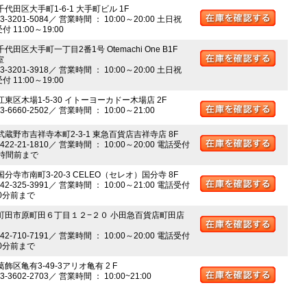
千代田区大手町1-6-1 大手町ビル 1F
03-3201-5084／ 営業時間 ： 10:00～20:00 土日祝
 11:00～19:00
千代田区大手町一丁目2番1号 Otemachi One B1F
室
03-3201-3918／ 営業時間 ： 10:00～20:00 土日祝
 11:00～19:00
江東区木場1-5-30 イトーヨーカドー木場店 2F
03-6660-2502／ 営業時間 ： 10:00～21:00
 武蔵野市吉祥寺本町2-3-1 東急百貨店吉祥寺店 8F
0422-21-1810／ 営業時間 ： 10:00～20:00 電話受付
時間前まで
国分寺市南町3-20-3 CELEO（セレオ）国分寺 8F
042-325-3991／ 営業時間 ： 10:00～21:00 電話受付
0分前まで
 町田市原町田６丁目１２−２０ 小田急百貨店町田店
042-710-7191／ 営業時間 ： 10:00～20:00 電話受付
0分前まで
葛飾区亀有3-49-3アリオ亀有 2 F
03-3602-2703／ 営業時間 ： 10:00~21:00