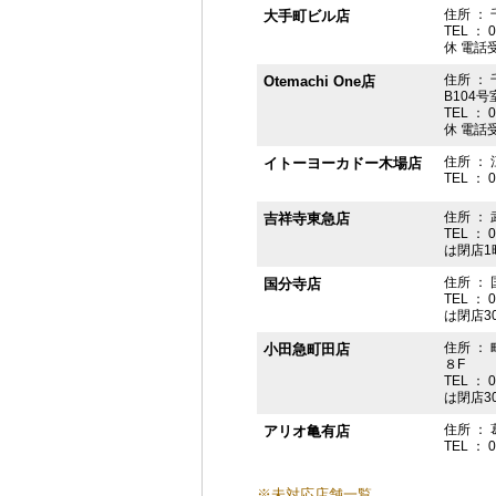
住所 ： 
大手町ビル店
TEL ： 
休 電話受付
住所 ： 
Otemachi One店
B104号
TEL ： 
休 電話受付
住所 ： 
イトーヨーカドー木場店
TEL ： 
住所 ：
吉祥寺東急店
TEL ： 
は閉店1
住所 ： 
国分寺店
TEL ： 
は閉店3
住所 ：
小田急町田店
８F
TEL ： 
は閉店3
住所 ： 
アリオ亀有店
TEL ： 
※未対応店舗一覧