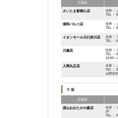
店舗名
住所 ： 
さいたま新都心店
TEL ： 
住所 ：
浦和パルコ店
TEL ： 
住所 ： 
イオンモール川口前川店
TEL ： 
住所 ： 
川越店
TEL ： 
10:00～
住所 ： 
入間丸広店
TEL ： 
は閉店3
店舗名
住所 ：
流山おおたかの森店
2F
TEL ： 