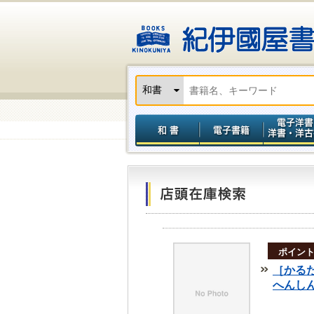
ポイン
［かる
へんし