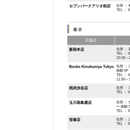
住所 ： 
セブンパークアリオ柏店
TEL ： 
店舗名
住所 ： 
新宿本店
TEL ： 
10:30～
住所 ：
Books Kinokuniya Tokyo
南館 6F
TEL ： 
11:00～
住所 ：
西武渋谷店
TEL ： 
住所 ：
玉川高島屋店
ー 南館 
TEL ： 
住所 ： 
笹塚店
TEL ： 