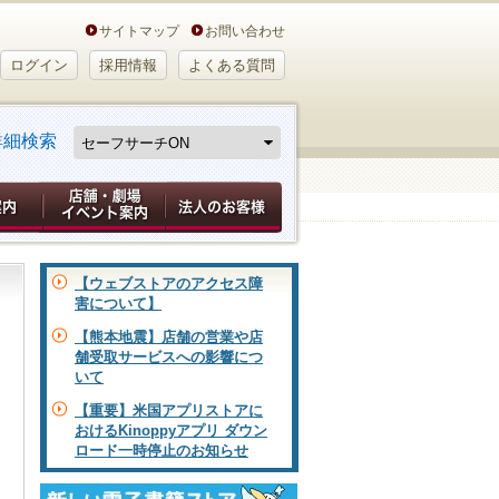
サイトマップ
お問い合わせ
ログイン
採用情報
よくある質問
詳細検索
【ウェブストアのアクセス障
害について】
【熊本地震】店舗の営業や店
舗受取サービスへの影響につ
いて
【重要】米国アプリストアに
おけるKinoppyアプリ ダウン
ロード一時停止のお知らせ