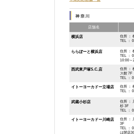
店舗名
住所 ： 
横浜店
TEL ： 
住所 ：
ららぽーと横浜店
TEL ： 
10:00
住所 ： 
西武東戸塚S.C.店
ス館 7F
TEL ： 
住所 ：
イトーヨーカドー立場店
TEL ： 
住所 ：
武蔵小杉店
杉 3F
TEL ： 
住所 ：
イトーヨーカドー川崎店
3F
TEL ： 
は閉店3