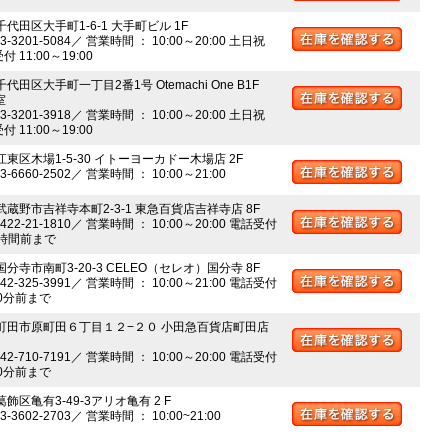
千代田区大手町1-6-1 大手町ビル 1F
03-3201-5084／ 営業時間 ： 10:00～20:00 土日祝
 11:00～19:00
千代田区大手町一丁目2番1号 Otemachi One B1F
室
03-3201-3918／ 営業時間 ： 10:00～20:00 土日祝
 11:00～19:00
江東区木場1-5-30 イトーヨーカドー木場店 2F
03-6660-2502／ 営業時間 ： 10:00～21:00
 武蔵野市吉祥寺本町2-3-1 東急百貨店吉祥寺店 8F
0422-21-1810／ 営業時間 ： 10:00～20:00 電話受付
時間前まで
国分寺市南町3-20-3 CELEO（セレオ）国分寺 8F
042-325-3991／ 営業時間 ： 10:00～21:00 電話受付
0分前まで
 町田市原町田６丁目１２−２０ 小田急百貨店町田店
042-710-7191／ 営業時間 ： 10:00～20:00 電話受付
0分前まで
葛飾区亀有3-49-3アリオ亀有 2 F
03-3602-2703／ 営業時間 ： 10:00~21:00