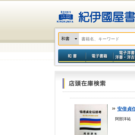
安倍貞任
阿部洋祐