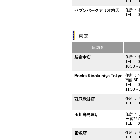
TEL ： 
住所 ： 
セブンパークアリオ柏店
TEL ： 
店舗名
住所 ： 
新宿本店
TEL ： 
10:30～
住所 ：
Books Kinokuniya Tokyo
南館 6F
TEL ： 
11:00～
住所 ：
西武渋谷店
TEL ： 
住所 ：
玉川高島屋店
ー 南館 
TEL ： 
住所 ： 
笹塚店
TEL ： 