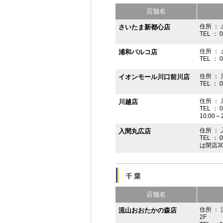
店舗名
住所 ： 
さいたま新都心店
TEL ： 
住所 ：
浦和パルコ店
TEL ： 
住所 ： 
イオンモール川口前川店
TEL ： 
住所 ： 
川越店
TEL ： 
10:00～
住所 ： 
入間丸広店
TEL ： 
は閉店3
店舗名
住所 ：
流山おおたかの森店
2F