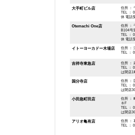
住所 ： 
大手町ビル店
TEL ： 
休 電話受付
住所 ： 
Otemachi One店
B104号
TEL ： 
休 電話受付
住所 ： 
イトーヨーカドー木場店
TEL ： 
住所 ：
吉祥寺東急店
TEL ： 
は閉店1
住所 ： 
国分寺店
TEL ： 
は閉店3
住所 ：
小田急町田店
８F
TEL ： 
は閉店3
住所 ： 
アリオ亀有店
TEL ： 