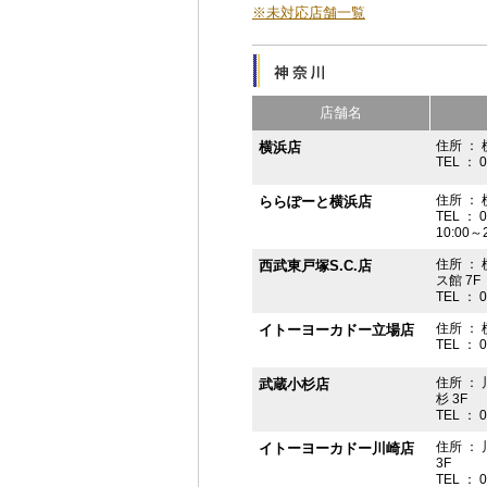
※未対応店舗一覧
店舗名
住所 ： 
横浜店
TEL ： 
住所 ：
ららぽーと横浜店
TEL ： 
10:00
住所 ： 
西武東戸塚S.C.店
ス館 7F
TEL ： 
住所 ：
イトーヨーカドー立場店
TEL ： 
住所 ：
武蔵小杉店
杉 3F
TEL ： 
住所 ：
イトーヨーカドー川崎店
3F
TEL ： 