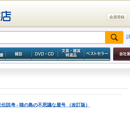
会員登録
伝説考 - 猫の島の不思議な屋号 （改訂版）