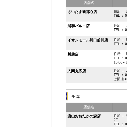
店舗名
住所 ： 
さいたま新都心店
TEL ： 
住所 ：
浦和パルコ店
TEL ： 
住所 ： 
イオンモール川口前川店
TEL ： 
住所 ： 
川越店
TEL ： 
10:00～
住所 ： 
入間丸広店
TEL ： 
は閉店3
店舗名
住所 ：
流山おおたかの森店
2F
TEL ： 