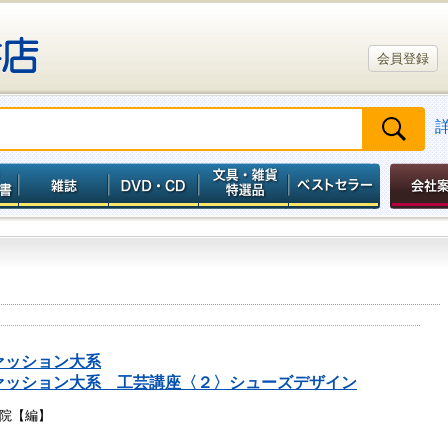
会員登録
ァッション大系
ァッション大系 工芸講座〈２〉シューズデザイン
院【編】