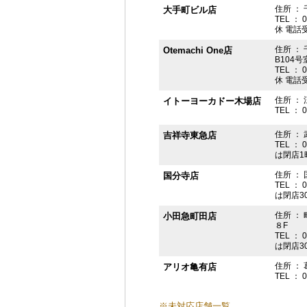
住所 ： 
大手町ビル店
TEL ： 
休 電話受付
住所 ： 
Otemachi One店
B104号
TEL ： 
休 電話受付
住所 ： 
イトーヨーカドー木場店
TEL ： 
住所 ：
吉祥寺東急店
TEL ： 
は閉店1
住所 ： 
国分寺店
TEL ： 
は閉店3
住所 ：
小田急町田店
８F
TEL ： 
は閉店3
住所 ： 
アリオ亀有店
TEL ： 
※未対応店舗一覧