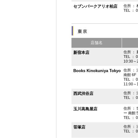
住所 ： 
セブンパークアリオ柏店
TEL ： 
店舗名
住所 ： 
新宿本店
TEL ： 
10:30～
住所 ：
Books Kinokuniya Tokyo
南館 6F
TEL ： 
11:00～
住所 ：
西武渋谷店
TEL ： 
住所 ：
玉川高島屋店
ー 南館 
TEL ： 
住所 ： 
笹塚店
TEL ： 