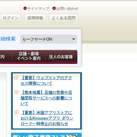
サイトマップ
お問い合わせ
ログイン
採用情報
よくある質問
詳細検索
【重要】ウェブストアのアク
セス障害について
【熊本地震】店舗の営業や店
舗受取サービスへの影響につ
いて
【重要】米国アプリストアに
おけるKinoppyアプリ ダウン
ロード一時停止のお知らせ