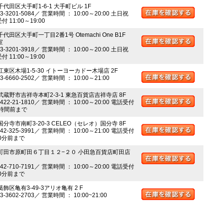
千代田区大手町1-6-1 大手町ビル 1F
03-3201-5084／ 営業時間 ： 10:00～20:00 土日祝
 11:00～19:00
千代田区大手町一丁目2番1号 Otemachi One B1F
室
03-3201-3918／ 営業時間 ： 10:00～20:00 土日祝
 11:00～19:00
江東区木場1-5-30 イトーヨーカドー木場店 2F
03-6660-2502／ 営業時間 ： 10:00～21:00
 武蔵野市吉祥寺本町2-3-1 東急百貨店吉祥寺店 8F
0422-21-1810／ 営業時間 ： 10:00～20:00 電話受付
時間前まで
国分寺市南町3-20-3 CELEO（セレオ）国分寺 8F
042-325-3991／ 営業時間 ： 10:00～21:00 電話受付
0分前まで
 町田市原町田６丁目１２−２０ 小田急百貨店町田店
042-710-7191／ 営業時間 ： 10:00～20:00 電話受付
0分前まで
葛飾区亀有3-49-3アリオ亀有 2 F
03-3602-2703／ 営業時間 ： 10:00~21:00