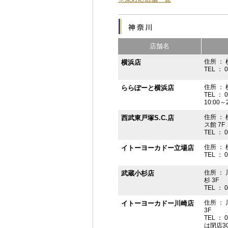
店舗名
住所 ： 
横浜店
TEL ： 
住所 ：
ららぽーと横浜店
TEL ： 
10:00
住所 ： 
西武東戸塚S.C.店
ス館 7F
TEL ： 
住所 ：
イトーヨーカドー立場店
TEL ： 
住所 ：
武蔵小杉店
杉 3F
TEL ： 
住所 ：
イトーヨーカドー川崎店
3F
TEL ： 
は閉店3