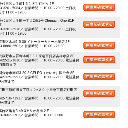
千代田区大手町1-6-1 大手町ビル 1F
03-3201-5084／ 営業時間 ： 10:00～20:00 土日祝
 11:00～19:00
千代田区大手町一丁目2番1号 Otemachi One B1F
室
03-3201-3918／ 営業時間 ： 10:00～20:00 土日祝
 11:00～19:00
江東区木場1-5-30 イトーヨーカドー木場店 2F
03-6660-2502／ 営業時間 ： 10:00～21:00
 武蔵野市吉祥寺本町2-3-1 東急百貨店吉祥寺店 8F
0422-21-1810／ 営業時間 ： 10:00～20:00 電話受付
時間前まで
国分寺市南町3-20-3 CELEO（セレオ）国分寺 8F
042-325-3991／ 営業時間 ： 10:00～21:00 電話受付
0分前まで
 町田市原町田６丁目１２−２０ 小田急百貨店町田店
042-710-7191／ 営業時間 ： 10:00～20:00 電話受付
0分前まで
葛飾区亀有3-49-3アリオ亀有 2 F
03-3602-2703／ 営業時間 ： 10:00~21:00