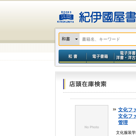
文化フ
文化フ
管理
文化服装学