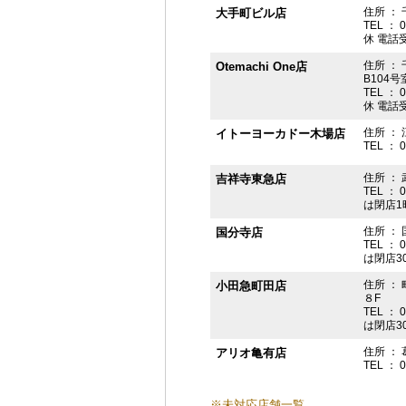
住所 ： 
大手町ビル店
TEL ： 
休 電話受付
住所 ： 
Otemachi One店
B104号
TEL ： 
休 電話受付
住所 ： 
イトーヨーカドー木場店
TEL ： 
住所 ：
吉祥寺東急店
TEL ： 
は閉店1
住所 ： 
国分寺店
TEL ： 
は閉店3
住所 ：
小田急町田店
８F
TEL ： 
は閉店3
住所 ： 
アリオ亀有店
TEL ： 
※未対応店舗一覧