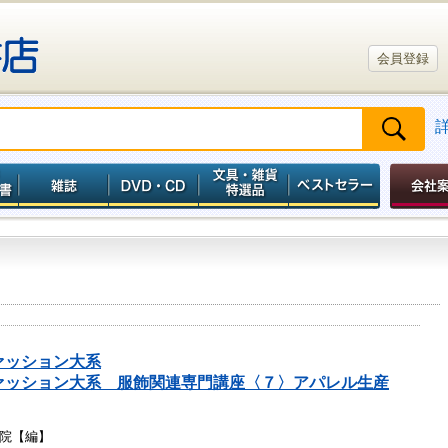
会員登録
ァッション大系
ァッション大系 服飾関連専門講座〈７〉アパレル生産
院【編】