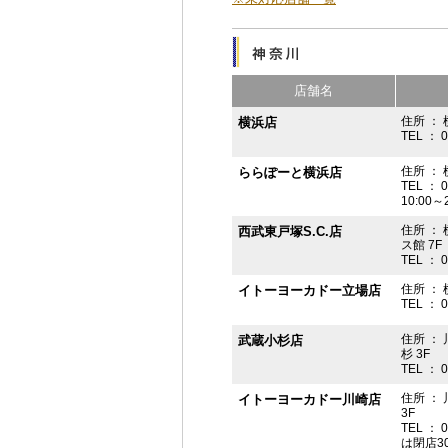
店舗名
住所 ： 
横浜店
TEL ： 
住所 ：
ららぽーと横浜店
TEL ： 
10:00
住所 ： 
西武東戸塚S.C.店
ス館 7F
TEL ： 
住所 ：
イトーヨーカドー立場店
TEL ： 
住所 ：
武蔵小杉店
杉 3F
TEL ： 
住所 ：
イトーヨーカドー川崎店
3F
TEL ： 
は閉店3