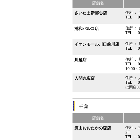
店舗名
住所 ： 
さいたま新都心店
TEL ： 
住所 ：
浦和パルコ店
TEL ： 
住所 ： 
イオンモール川口前川店
TEL ： 
住所 ： 
川越店
TEL ： 
10:00～
住所 ： 
入間丸広店
TEL ： 
は閉店3
店舗名
住所 ：
流山おおたかの森店
2F
TEL ： 