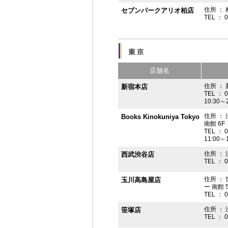
住所 ： 
セブンパークアリオ柏店
TEL ： 
店舗名
住所 ： 
新宿本店
TEL ： 
10:30～
住所 ：
Books Kinokuniya Tokyo
南館 6F
TEL ： 
11:00～
住所 ：
西武渋谷店
TEL ： 
住所 ：
玉川高島屋店
ー 南館 
TEL ： 
住所 ： 
笹塚店
TEL ： 