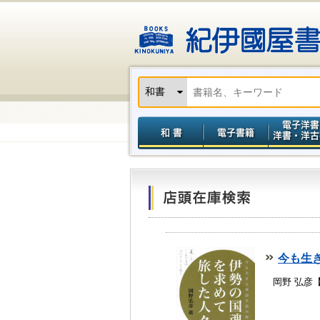
今も生
岡野 弘彦