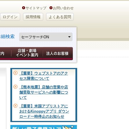
サイトマップ
お問い合わせ
ログイン
採用情報
よくある質問
詳細検索
【重要】ウェブストアのアク
セス障害について
【熊本地震】店舗の営業や店
舗受取サービスへの影響につ
いて
【重要】米国アプリストアに
おけるKinoppyアプリ ダウン
ロード一時停止のお知らせ