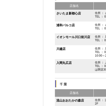
店舗名
住所 ： 
さいたま新都心店
TEL ： 
住所 ：
浦和パルコ店
TEL ： 
住所 ： 
イオンモール川口前川店
TEL ： 
住所 ： 
川越店
TEL ： 
10:00～
住所 ： 
入間丸広店
TEL ： 
は閉店3
店舗名
住所 ：
流山おおたかの森店
2F