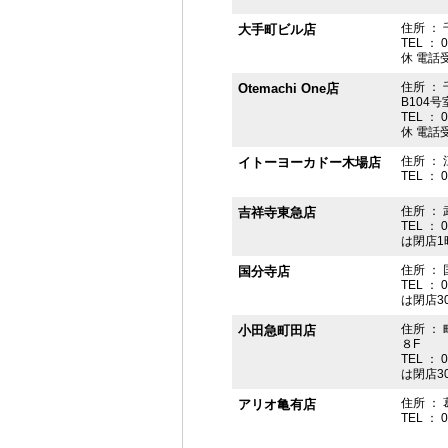
住所 ： 
大手町ビル店
TEL ： 
休 電話受付
住所 ： 
Otemachi One店
B104号
TEL ： 
休 電話受付
住所 ： 
イトーヨーカドー木場店
TEL ： 
住所 ：
吉祥寺東急店
TEL ： 
は閉店1
住所 ： 
国分寺店
TEL ： 
は閉店3
住所 ：
小田急町田店
８F
TEL ： 
は閉店3
住所 ： 
アリオ亀有店
TEL ： 