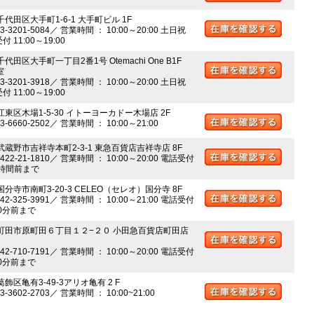
千代田区大手町1-6-1 大手町ビル 1F
03-3201-5084／ 営業時間 ： 10:00～20:00 土日祝
 11:00～19:00
千代田区大手町一丁目2番1号 Otemachi One B1F
室
03-3201-3918／ 営業時間 ： 10:00～20:00 土日祝
 11:00～19:00
江東区木場1-5-30 イトーヨーカドー木場店 2F
03-6660-2502／ 営業時間 ： 10:00～21:00
 武蔵野市吉祥寺本町2-3-1 東急百貨店吉祥寺店 8F
0422-21-1810／ 営業時間 ： 10:00～20:00 電話受付
時間前まで
国分寺市南町3-20-3 CELEO（セレオ）国分寺 8F
042-325-3991／ 営業時間 ： 10:00～21:00 電話受付
0分前まで
 町田市原町田６丁目１２−２０ 小田急百貨店町田店
042-710-7191／ 営業時間 ： 10:00～20:00 電話受付
0分前まで
葛飾区亀有3-49-3アリオ亀有 2 F
03-3602-2703／ 営業時間 ： 10:00~21:00