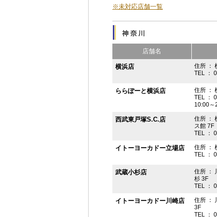
※未対応店舗一覧
店舗名
住所 ： 
横浜店
TEL ： 
住所 ：
ららぽーと横浜店
TEL ： 
10:00
住所 ： 
西武東戸塚S.C.店
ス館 7F
TEL ： 
住所 ：
イトーヨーカドー立場店
TEL ： 
住所 ：
武蔵小杉店
杉 3F
TEL ： 
住所 ：
イトーヨーカドー川崎店
3F
TEL ： 