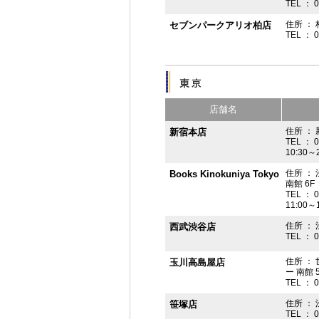
TEL ： 
住所 ： 
セブンパークアリオ柏店
TEL ： 
店舗名
住所 ： 
新宿本店
TEL ： 
10:30～
住所 ：
Books Kinokuniya Tokyo
南館 6F
TEL ： 
11:00～
住所 ：
西武渋谷店
TEL ： 
住所 ：
玉川高島屋店
ー 南館 
TEL ： 
住所 ： 
笹塚店
TEL ： 