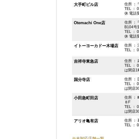
住所 ： 
大手町ビル店
TEL ： 
休 電話受付
住所 ： 
Otemachi One店
B104号
TEL ： 
休 電話受付
住所 ： 
イトーヨーカドー木場店
TEL ： 
住所 ：
吉祥寺東急店
TEL ： 
は閉店1
住所 ： 
国分寺店
TEL ： 
は閉店3
住所 ：
小田急町田店
８F
TEL ： 
は閉店3
住所 ： 
アリオ亀有店
TEL ： 
※未対応店舗一覧