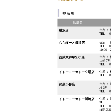
店舗名
住所 ： 
横浜店
TEL ： 
住所 ：
ららぽーと横浜店
TEL ： 
10:00
住所 ： 
西武東戸塚S.C.店
ス館 7F
TEL ： 
住所 ：
イトーヨーカドー立場店
TEL ： 
住所 ：
武蔵小杉店
杉 3F
TEL ： 
住所 ：
イトーヨーカドー川崎店
3F
TEL ： 
は閉店3