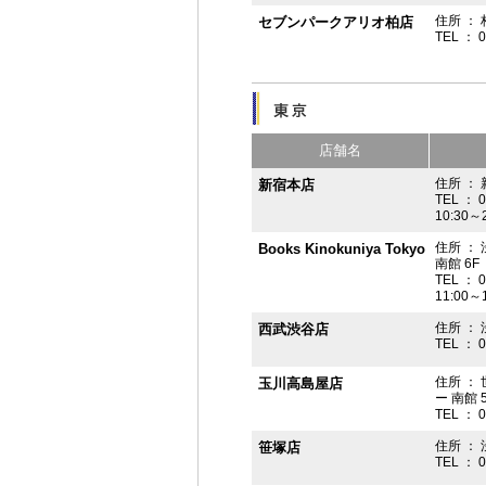
住所 ： 
セブンパークアリオ柏店
TEL ： 
店舗名
住所 ： 
新宿本店
TEL ： 
10:30～
住所 ：
Books Kinokuniya Tokyo
南館 6F
TEL ： 
11:00～
住所 ：
西武渋谷店
TEL ： 
住所 ：
玉川高島屋店
ー 南館 
TEL ： 
住所 ： 
笹塚店
TEL ： 