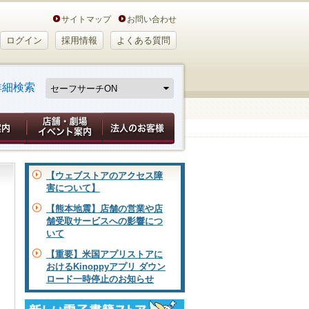
サイトマップ
お問い合わせ
ログイン
採用情報
よくある質問
詳細検索
【ウェブストアのアクセス障
害について】
【熊本地震】店舗の営業や店
舗受取サービスへの影響につ
いて
【重要】米国アプリストアに
おけるKinoppyアプリ ダウン
ロード一時停止のお知らせ