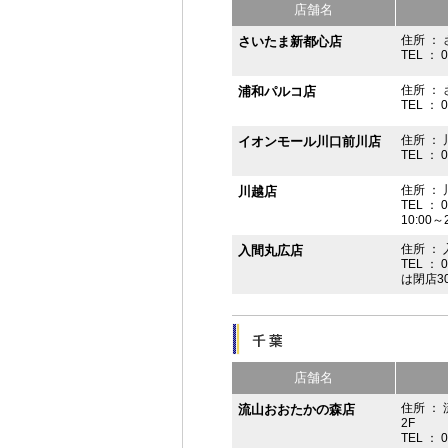
店舗名
住所 ： 
さいたま新都心店
TEL ： 
住所 ：
浦和パルコ店
TEL ： 
住所 ： 
イオンモール川口前川店
TEL ： 
住所 ： 
川越店
TEL ： 
10:00～
住所 ： 
入間丸広店
TEL ： 
は閉店3
店舗名
住所 ：
流山おおたかの森店
2F
TEL ： 