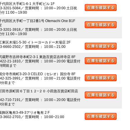
千代田区大手町1-6-1 大手町ビル 1F
03-3201-5084／ 営業時間 ： 10:00～20:00 土日祝
 11:00～19:00
千代田区大手町一丁目2番1号 Otemachi One B1F
室
03-3201-3918／ 営業時間 ： 10:00～20:00 土日祝
 11:00～19:00
江東区木場1-5-30 イトーヨーカドー木場店 2F
03-6660-2502／ 営業時間 ： 10:00～21:00
 武蔵野市吉祥寺本町2-3-1 東急百貨店吉祥寺店 8F
0422-21-1810／ 営業時間 ： 10:00～20:00 電話受付
時間前まで
国分寺市南町3-20-3 CELEO（セレオ）国分寺 8F
042-325-3991／ 営業時間 ： 10:00～21:00 電話受付
0分前まで
 町田市原町田６丁目１２−２０ 小田急百貨店町田店
042-710-7191／ 営業時間 ： 10:00～20:00 電話受付
0分前まで
葛飾区亀有3-49-3アリオ亀有 2 F
03-3602-2703／ 営業時間 ： 10:00~21:00