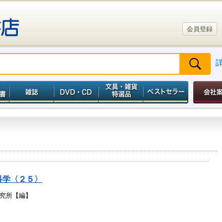
会員登録
科学〈２５〉
究所【編】