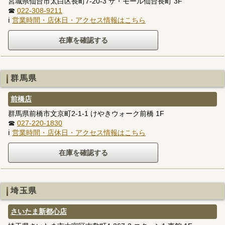
宮城県仙台市太白区長町7-20-3 ザ・モール仙台長町 3F
☎
022-308-9211
ℹ
営業時間・店休日・アクセス情報はこちら
群馬県
前橋店
群馬県前橋市文京町2-1-1 けやきウォーク前橋 1F
☎
027-220-1830
ℹ
営業時間・店休日・アクセス情報はこちら
埼玉県
さいたま新都心店