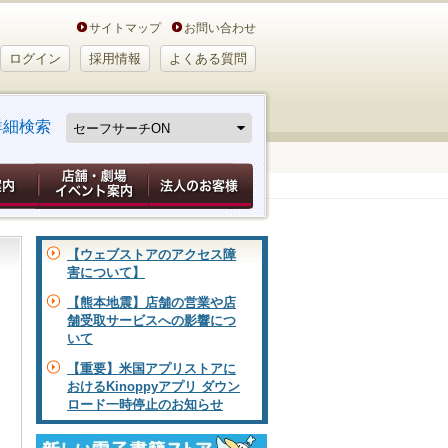
サイトマップ
お問い合わせ
ログイン
採用情報
よくある質問
詳細検索
【ウェブストアのアクセス障
害について】
【熊本地震】店舗の営業や店
舗受取サービスへの影響につ
いて
【重要】米国アプリストアに
おけるKinoppyアプリ ダウン
ロード一時停止のお知らせ