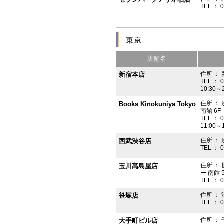
TEL ： 
店舗名
住所 ： 
新宿本店
TEL ： 
10:30～
住所 ：
Books Kinokuniya Tokyo
南館 6F
TEL ： 
11:00～
住所 ：
西武渋谷店
TEL ： 
住所 ：
玉川高島屋店
ー 南館 
TEL ： 
住所 ： 
笹塚店
TEL ： 
住所 ： 
大手町ビル店