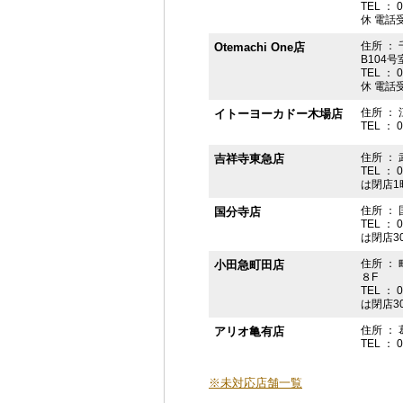
TEL ： 
休 電話受付
住所 ： 
Otemachi One店
B104号
TEL ： 
休 電話受付
住所 ： 
イトーヨーカドー木場店
TEL ： 
住所 ：
吉祥寺東急店
TEL ： 
は閉店1
住所 ： 
国分寺店
TEL ： 
は閉店3
住所 ：
小田急町田店
８F
TEL ： 
は閉店3
住所 ： 
アリオ亀有店
TEL ： 
※未対応店舗一覧