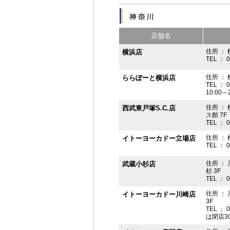
店舗名
住所 ： 
横浜店
TEL ： 
住所 ：
ららぽーと横浜店
TEL ： 
10:00
住所 ： 
西武東戸塚S.C.店
ス館 7F
TEL ： 
住所 ：
イトーヨーカドー立場店
TEL ： 
住所 ：
武蔵小杉店
杉 3F
TEL ： 
住所 ：
イトーヨーカドー川崎店
3F
TEL ： 
は閉店3