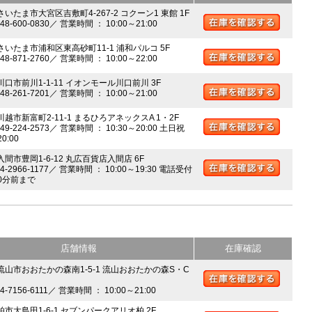
さいたま市大宮区吉敷町4-267-2 コクーン1 東館 1F
048-600-0830／ 営業時間 ： 10:00～21:00
 さいたま市浦和区東高砂町11-1 浦和パルコ 5F
048-871-2760／ 営業時間 ： 10:00～22:00
川口市前川1-1-11 イオンモール川口前川 3F
048-261-7201／ 営業時間 ： 10:00～21:00
川越市新富町2-11-1 まるひろアネックスA 1・2F
049-224-2573／ 営業時間 ： 10:30～20:00 土日祝
20:00
入間市豊岡1-6-12 丸広百貨店入間店 6F
04-2966-1177／ 営業時間 ： 10:00～19:30 電話受付
0分前まで
店舗情報
在庫確認
 流山市おおたかの森南1-5-1 流山おおたかの森S・C
04-7156-6111／ 営業時間 ： 10:00～21:00
柏市大島田1-6-1 セブンパークアリオ柏 2F