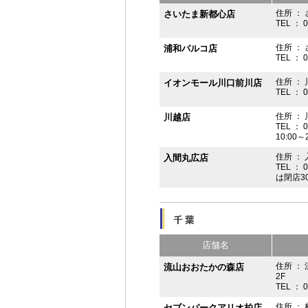
住所 ： 
さいたま新都心店
TEL ： 
住所 ：
浦和パルコ店
TEL ： 
住所 ： 
イオンモール川口前川店
TEL ： 
住所 ： 
川越店
TEL ： 
10:00～
住所 ： 
入間丸広店
TEL ： 
は閉店3
店舗名
住所 ：
流山おおたかの森店
2F
TEL ： 
住所 ： 
セブンパークアリオ柏店