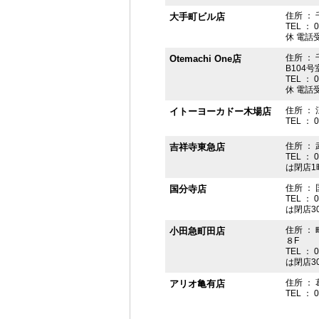
住所 ： 
大手町ビル店
TEL ： 
休 電話受付
住所 ： 
Otemachi One店
B104号
TEL ： 
休 電話受付
住所 ： 
イトーヨーカドー木場店
TEL ： 
住所 ：
吉祥寺東急店
TEL ： 
は閉店1
住所 ： 
国分寺店
TEL ： 
は閉店3
住所 ：
小田急町田店
８F
TEL ： 
は閉店3
住所 ： 
アリオ亀有店
TEL ： 