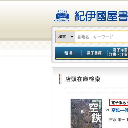
電子版あ
空鉄―
吉永 陽一