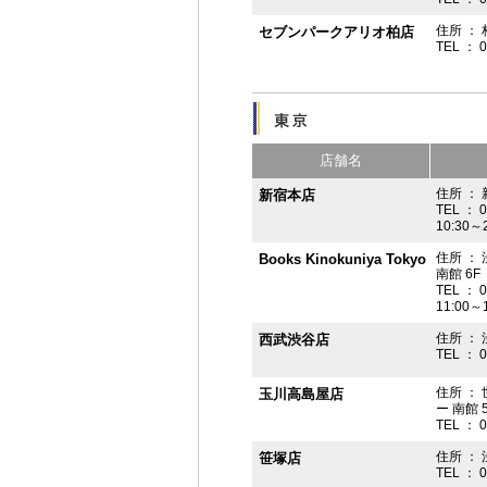
住所 ： 
セブンパークアリオ柏店
TEL ： 
店舗名
住所 ： 
新宿本店
TEL ： 
10:30～
住所 ：
Books Kinokuniya Tokyo
南館 6F
TEL ： 
11:00～
住所 ：
西武渋谷店
TEL ： 
住所 ：
玉川高島屋店
ー 南館 
TEL ： 
住所 ： 
笹塚店
TEL ： 