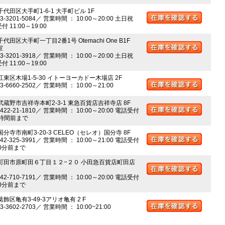
千代田区大手町1-6-1 大手町ビル 1F
03-3201-5084／ 営業時間 ： 10:00～20:00 土日祝
 11:00～19:00
千代田区大手町一丁目2番1号 Otemachi One B1F
室
03-3201-3918／ 営業時間 ： 10:00～20:00 土日祝
 11:00～19:00
江東区木場1-5-30 イトーヨーカドー木場店 2F
03-6660-2502／ 営業時間 ： 10:00～21:00
 武蔵野市吉祥寺本町2-3-1 東急百貨店吉祥寺店 8F
0422-21-1810／ 営業時間 ： 10:00～20:00 電話受付
時間前まで
国分寺市南町3-20-3 CELEO（セレオ）国分寺 8F
042-325-3991／ 営業時間 ： 10:00～21:00 電話受付
0分前まで
 町田市原町田６丁目１２−２０ 小田急百貨店町田店
042-710-7191／ 営業時間 ： 10:00～20:00 電話受付
0分前まで
葛飾区亀有3-49-3アリオ亀有 2 F
03-3602-2703／ 営業時間 ： 10:00~21:00