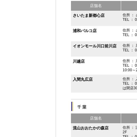
店舗名
住所 ： 
さいたま新都心店
TEL ： 
住所 ：
浦和パルコ店
TEL ： 
住所 ： 
イオンモール川口前川店
TEL ： 
住所 ： 
川越店
TEL ： 
10:00～
住所 ： 
入間丸広店
TEL ： 
は閉店3
店舗名
住所 ：
流山おおたかの森店
2F
TEL ： 