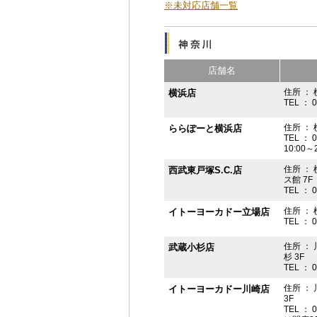
※未対応店舗一覧
店舗名
住所 ： 
横浜店
TEL ： 
住所 ：
ららぽーと横浜店
TEL ： 
10:00
住所 ： 
西武東戸塚S.C.店
ス館 7F
TEL ： 
住所 ：
イトーヨーカドー立場店
TEL ： 
住所 ：
武蔵小杉店
杉 3F
TEL ： 
住所 ：
イトーヨーカドー川崎店
3F
TEL ： 