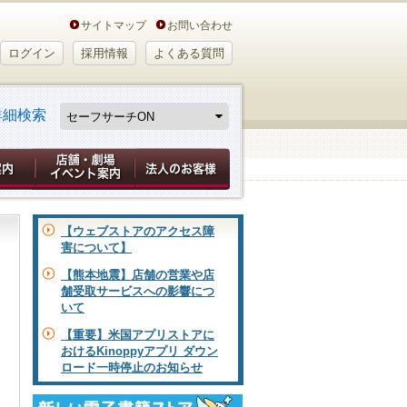
サイトマップ
お問い合わせ
ログイン
採用情報
よくある質問
詳細検索
【ウェブストアのアクセス障
害について】
【熊本地震】店舗の営業や店
舗受取サービスへの影響につ
いて
【重要】米国アプリストアに
おけるKinoppyアプリ ダウン
ロード一時停止のお知らせ