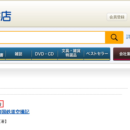
会員登録
り
諸国鉄道空撮記
【著】