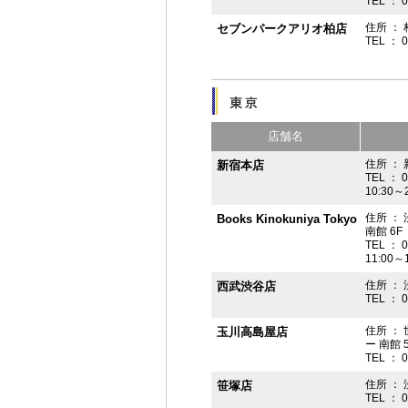
TEL ： 
住所 ： 
セブンパークアリオ柏店
TEL ： 
店舗名
住所 ： 
新宿本店
TEL ： 
10:30～
住所 ：
Books Kinokuniya Tokyo
南館 6F
TEL ： 
11:00～
住所 ：
西武渋谷店
TEL ： 
住所 ：
玉川高島屋店
ー 南館 
TEL ： 
住所 ： 
笹塚店
TEL ： 