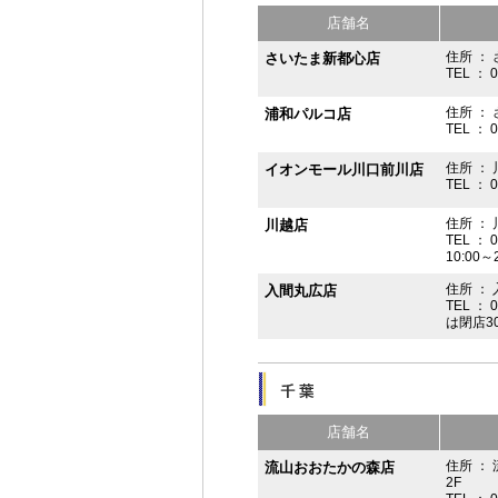
店舗名
住所 ： 
さいたま新都心店
TEL ： 
住所 ：
浦和パルコ店
TEL ： 
住所 ： 
イオンモール川口前川店
TEL ： 
住所 ： 
川越店
TEL ： 
10:00～
住所 ： 
入間丸広店
TEL ： 
は閉店3
店舗名
住所 ：
流山おおたかの森店
2F