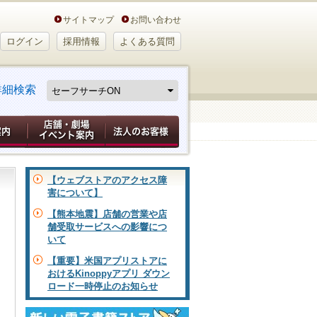
サイトマップ
お問い合わせ
ログイン
採用情報
よくある質問
詳細検索
【ウェブストアのアクセス障
害について】
【熊本地震】店舗の営業や店
舗受取サービスへの影響につ
いて
【重要】米国アプリストアに
おけるKinoppyアプリ ダウン
ロード一時停止のお知らせ