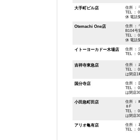
住所 ： 
大手町ビル店
TEL ： 
休 電話受付
住所 ： 
Otemachi One店
B104号
TEL ： 
休 電話受付
住所 ： 
イトーヨーカドー木場店
TEL ： 
住所 ：
吉祥寺東急店
TEL ： 
は閉店1
住所 ： 
国分寺店
TEL ： 
は閉店3
住所 ：
小田急町田店
８F
TEL ： 
は閉店3
住所 ： 
アリオ亀有店
TEL ： 