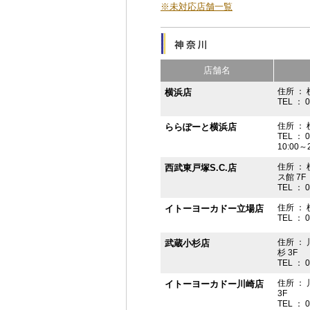
※未対応店舗一覧
店舗名
住所 ： 
横浜店
TEL ： 
住所 ：
ららぽーと横浜店
TEL ： 
10:00
住所 ： 
西武東戸塚S.C.店
ス館 7F
TEL ： 
住所 ：
イトーヨーカドー立場店
TEL ： 
住所 ：
武蔵小杉店
杉 3F
TEL ： 
住所 ：
イトーヨーカドー川崎店
3F
TEL ： 