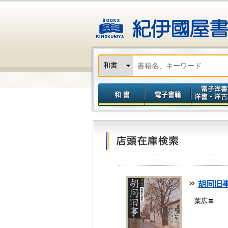
胡同旧事
葉広〓