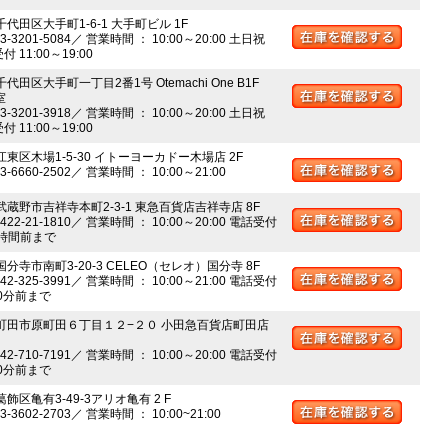
千代田区大手町1-6-1 大手町ビル 1F
03-3201-5084／ 営業時間 ： 10:00～20:00 土日祝
 11:00～19:00
千代田区大手町一丁目2番1号 Otemachi One B1F
室
03-3201-3918／ 営業時間 ： 10:00～20:00 土日祝
 11:00～19:00
江東区木場1-5-30 イトーヨーカドー木場店 2F
03-6660-2502／ 営業時間 ： 10:00～21:00
 武蔵野市吉祥寺本町2-3-1 東急百貨店吉祥寺店 8F
0422-21-1810／ 営業時間 ： 10:00～20:00 電話受付
時間前まで
国分寺市南町3-20-3 CELEO（セレオ）国分寺 8F
042-325-3991／ 営業時間 ： 10:00～21:00 電話受付
0分前まで
 町田市原町田６丁目１２−２０ 小田急百貨店町田店
042-710-7191／ 営業時間 ： 10:00～20:00 電話受付
0分前まで
葛飾区亀有3-49-3アリオ亀有 2 F
03-3602-2703／ 営業時間 ： 10:00~21:00