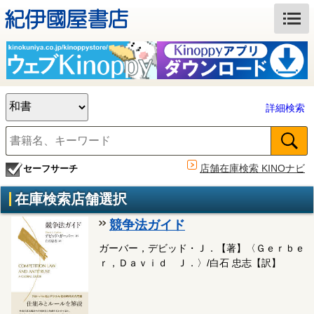
詳細検索
店舗在庫検索 KINOナビ
セーフサーチ
在庫検索店舗選択
競争法ガイド
ガーバー，デビッド・Ｊ．【著】〈Ｇｅｒｂｅ
ｒ，Ｄａｖｉｄ Ｊ．〉/白石 忠志【訳】