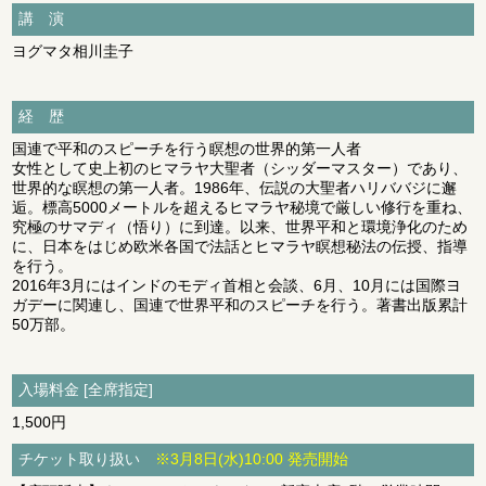
講 演
ヨグマタ相川圭子
経 歴
国連で平和のスピーチを行う瞑想の世界的第一人者
女性として史上初のヒマラヤ大聖者（シッダーマスター）であり、
世界的な瞑想の第一人者。1986年、伝説の大聖者ハリババジに邂
逅。標高5000メートルを超えるヒマラヤ秘境で厳しい修行を重ね、
究極のサマディ（悟り）に到達。以来、世界平和と環境浄化のため
に、日本をはじめ欧米各国で法話とヒマラヤ瞑想秘法の伝授、指導
を行う。
2016年3月にはインドのモディ首相と会談、6月、10月には国際ヨ
ガデーに関連し、国連で世界平和のスピーチを行う。著書出版累計
50万部。
入場料金 [全席指定]
1,500円
チケット取り扱い
※3月8日(水)10:00 発売開始