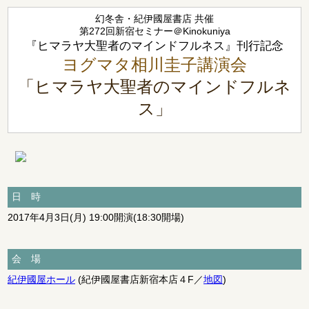
幻冬舎・紀伊國屋書店 共催
第272回新宿セミナー＠Kinokuniya
『ヒマラヤ大聖者のマインドフルネス』刊行記念
ヨグマタ相川圭子講演会
「ヒマラヤ大聖者のマインドフルネ
ス」
日 時
2017年4月3日(月) 19:00開演(18:30開場)
会 場
紀伊國屋ホール
(紀伊國屋書店新宿本店４F／
地図
)