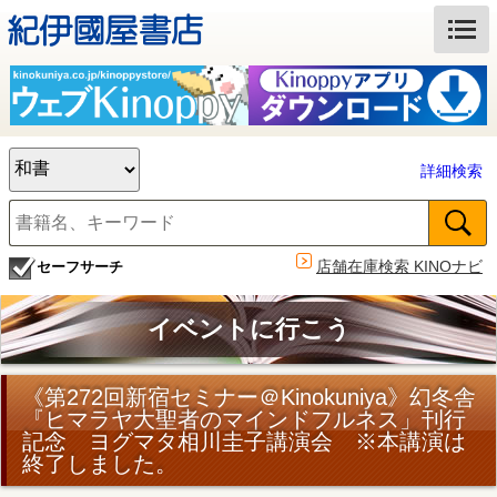
詳細検索
店舗在庫検索 KINOナビ
セーフサーチ
イベントに行こう
《第272回新宿セミナー＠Kinokuniya》幻冬舎
『ヒマラヤ大聖者のマインドフルネス」刊行
記念 ヨグマタ相川圭子講演会 ※本講演は
終了しました。