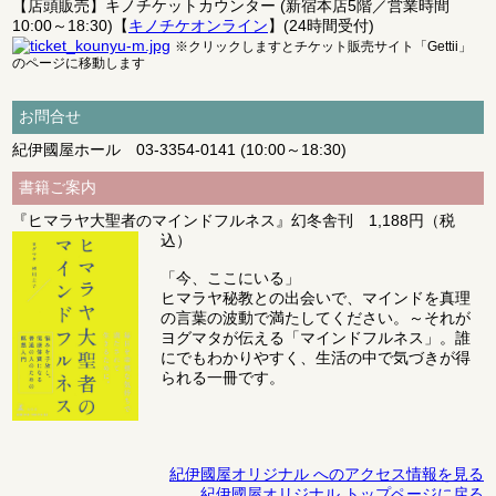
【
店頭販売
】キノチケットカウンター (新宿本店5階／営業時間
10:00～18:30)【
キノチケオンライン
】(24時間受付)
※クリックしますとチケット販売サイト「Gettii」
のページに移動します
お問合せ
紀伊國屋ホール
03-3354-0141
(10:00～18:30)
書籍ご案内
『ヒマラヤ大聖者のマインドフルネス』幻冬舎刊 1,188円（税
込）
「今、ここにいる」
ヒマラヤ秘教との出会いで、マインドを真理
の言葉の波動で満たしてください。～それが
ヨグマタが伝える「マインドフルネス」。誰
にでもわかりやすく、生活の中で気づきが得
られる一冊です。
紀伊國屋オリジナル へのアクセス情報を見る
紀伊國屋オリジナル トップページに戻る