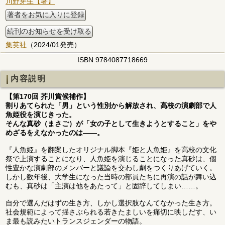
川野芽生【著】
著者をお気に入りに登録
続刊のお知らせを受け取る
集英社
（2024/01発売）
ISBN 9784087718669
内容説明
【第170回 芥川賞候補作】
割りあてられた「男」という性別から解放され、高校の演劇部で人
魚姫役を演じきった。
そんな真砂（まさご）が「女の子として生きようとすること」をや
めざるをえなかったのは――。
『人魚姫』を翻案したオリジナル脚本『姫と人魚姫』を高校の文化
祭で上演することになり、人魚姫を演じることになった真砂は、個
性豊かな演劇部のメンバーと議論を交わし劇をつくりあげていく。
しかし数年後、大学生になった当時の部員たちに再演の話が舞い込
むも、真砂は「主演は他をあたって」と固辞してしまい……。
自分で選んだはずの生き方、しかし選択肢なんてなかった生き方。
社会規範によって揺さぶられる若きたましいを痛切に映しだす、い
ま最も読みたいトランスジェンダーの物語。