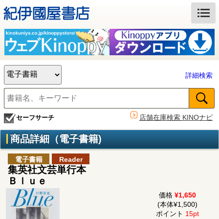
詳細検索
店舗在庫検索 KINOナビ
セーフサーチ
商品詳細（電子書籍)
電子書籍
Reader
集英社文芸単行本
Ｂｌｕｅ
価格
¥1,650
(本体¥1,500)
ポイント
15pt