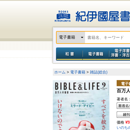
ホーム
>
電子書籍
>
雑誌(総合)
電子
百万人
著者名
価格
¥5
いのち