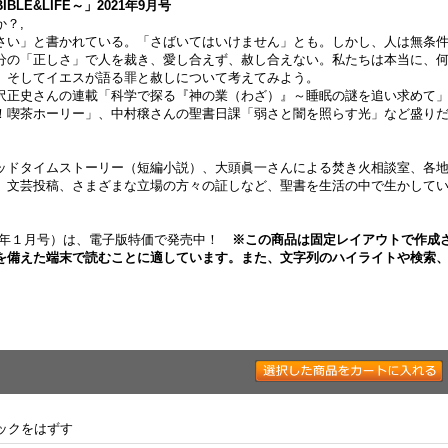
E&LIFE～」2021年9月号
？,
さい」と書かれている。「さばいてはいけません」とも。しかし、人は無条
分の「正しさ」で人を裁き、愛し合えず、赦し合えない。私たちは本当に、
、そしてイエスが語る罪と赦しについて考えてみよう。
沢正史さんの連載「科学で探る『神の業（わざ）』～睡眠の謎を追い求めて
！喫茶ホーリー」、中村穣さんの聖書日課「弱さと闇を照らす光」など盛り
ッドタイムストーリー（短編小説）、大頭眞一さんによる焚き火相談室、各
、文芸投稿、さまざまな立場の方々の証しなど、聖書を生活の中で生かして
020年１月号）は、電子版特価で発売中！
※この商品は固定レイアウトで作成
を備えた端末で読むことに適しています。また、文字列のハイライトや検索
。
ックをはずす