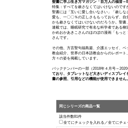
聖書に学ぶ生き方マガジン「百万人の福音～BIBL
特集：すべてを赦さなくてはいけないのですか
聖書には「互いに愛し合いなさい」「赦しな
愛も、一〇〇％の正しさももっておらず、自
かも赦さなくてはいけないのだろうか。聖書
連載では、睡眠研究で有名な科学者である柳
かめおかあきこさんのほのぼの漫画「もっと
さんです。
その他、方言聖句福島篇、介護エッセイ、ベ
教会紹介、世界の日本語教会からのレポート
方々の姿を掲載しています。
バックナンバーの一部（2018年４月号～2
ており、タブレットなど大きいディスプレイ
書の参照、引用などの機能が使用できません
同じシリーズの商品一覧
該当件数81件
全てにチェックを入れる／全てにチェ