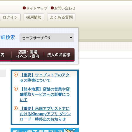
サイトマップ
お問い合わせ
ログイン
採用情報
よくある質問
詳細検索
【重要】ウェブストアのアク
セス障害について
【熊本地震】店舗の営業や店
舗受取サービスへの影響につ
いて
【重要】米国アプリストアに
おけるKinoppyアプリ ダウン
ロード一時停止のお知らせ