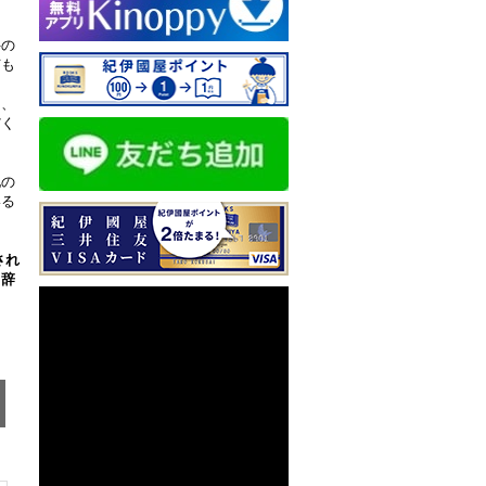
件の
何も
」、
だく
地の
いる
され
、辞