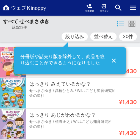
すべて せべまさゆき
該当
22
件
絞り込み
並べ替え
20件
あかちゃんは どこから くるの？
分冊版や話売り版を除外して、商品を絞
✕
田代美江子 / せべまさゆき / WILLこども知育研究所
り込むことができるようになりました
金の星社
¥1,430
はっきり みえているかな？
せべまさゆき / 髙橋ひとみ / WILLこども知育研究所
金の星社
¥1,430
はっきり あじがわかるかな？
せべまさゆき / 植野正之 / WILLこども知育研究所
金の星社
¥1,430