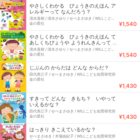
やさしくわかる びょうきのえほん ア
レルギーって なんだろう？
清水直樹 / 清水さゆり / せべまさゆき / WILLこども
¥1,540
知育研究所
金の星社
やさしくわかる びょうきのえほん て
あしくちびょうや ようれんきんって ど
んなびょうき？
清水直樹 / 清水さゆり / せべまさゆき / WILLこども
¥1,540
知育研究所
金の星社
じぶんの からだは どんな からだ？
田代美江子 / せべまさゆき / WILLこども知育研究所
金の星社
¥1,430
すきって どんな きもち？ いやって
いえるかな？
田代美江子 / せべまさゆき / WILLこども知育研究所
¥1,430
金の星社
はっきり きこえているかな？
せべまさゆき / 木場由紀子 / WILLこども知育研究所