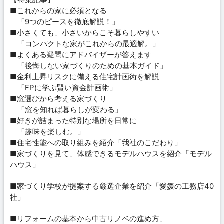
■これからの家に必須となる
「9つのピースを徹底解説！」
■小さくても、小さいからこそ暮らしやすい
「コンパクトな家がこれからの最適解。」
■よくある疑問にアドバイザーが答えます
「後悔しない家づくりのための基本ガイド」
■金利上昇リスクに備える住宅計画術を解説
「FPに学ぶ賢い資金計画術」
■窓選びから考える家づくり
「窓を知れば暮らしが変わる」
■好きが詰まった特別な場所を日常に
「趣味を楽しむ。」
■住宅性能への取り組みを紹介「我社のこだわり」
■家づくりを見て、体感できるモデルハウスを紹介「モデル
ハウス」
■家づくり学校が提案する厳選企業を紹介「愛媛の工務店40
社」
■リフォームの基本から中古リノベの進め方、