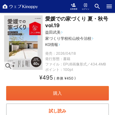
愛媛での家づくり 夏・秋号
vol.19
益田武美
家づくり学校松山校今治校
KG情報
発売：2026/04/18
発行形態：
書籍
ファイル：EPUB画像形式／434.4MB
ポイント：100pt
¥495
( 本体 ¥450 )
購入
試し読み