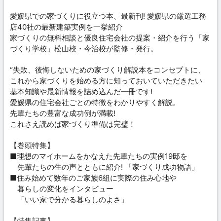
愛媛県での家づくりに役立つ本、最新刊! 愛媛県の厳選工務
店40社の最新建築実例を一挙紹介
家づくりの無料相談と優良住宅会社の提案・紹介を行う「家
づくり学校」松山校・今治校が監修・発行。
“失敗、後悔しないための家づくり解説本をコンセプトに、
これから家づくりを始める方に知っておいていただきたい
基本知識や最新情報を詰め込んだ一冊です!
愛媛県の住宅会社ごとの特徴をわかりやすく解説。
先輩たちの豊富な成功例が満載!
これさえ読めば家づくり準備は完璧！
【巻頭特集】
■理想のマイホームをかなえた先輩たちの実例19邸を
先輩たちの生の声とともに紹介! 「家づくり成功物語」
■住み始めて数年のご家族6組に実際の住み心地や
暮らしの変化をインタビュー
「いい家で分かる暮らしのよさ」
【特集記事】