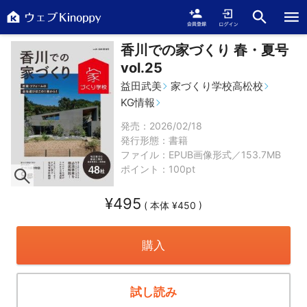
香川での家づくり 春・夏号
vol.25
益田武美
家づくり学校高松校
KG情報
発売：2026/02/18
発行形態：
書籍
ファイル：EPUB画像形式／153.7MB
ポイント：100pt
¥495
( 本体 ¥450 )
購入
試し読み