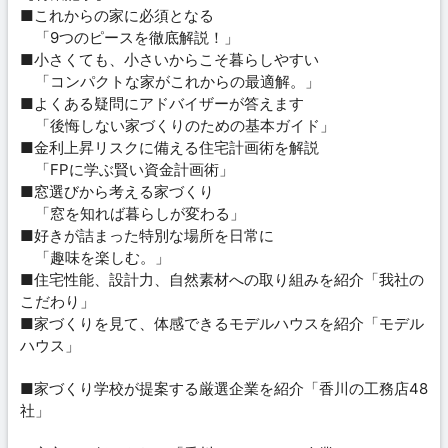
■これからの家に必須となる
「9つのピースを徹底解説！」
■小さくても、小さいからこそ暮らしやすい
「コンパクトな家がこれからの最適解。」
■よくある疑問にアドバイザーが答えます
「後悔しない家づくりのための基本ガイド」
■金利上昇リスクに備える住宅計画術を解説
「FPに学ぶ賢い資金計画術」
■窓選びから考える家づくり
「窓を知れば暮らしが変わる」
■好きが詰まった特別な場所を日常に
「趣味を楽しむ。」
■住宅性能、設計力、自然素材への取り組みを紹介「我社の
こだわり」
■家づくりを見て、体感できるモデルハウスを紹介「モデル
ハウス」
■家づくり学校が提案する厳選企業を紹介「香川の工務店48
社」