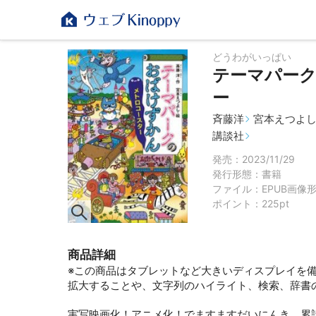
どうわがいっぱい
テーマパー
ー
斉藤洋
宮本えつよ
講談社
発売：2023/11/29
発行形態：
書籍
ファイル：EPUB画像形
ポイント：225pt
商品詳細
※この商品はタブレットなど大きいディスプレイを
拡大することや、文字列のハイライト、検索、辞書
実写映画化！アニメ化！でますますだいにんき。累