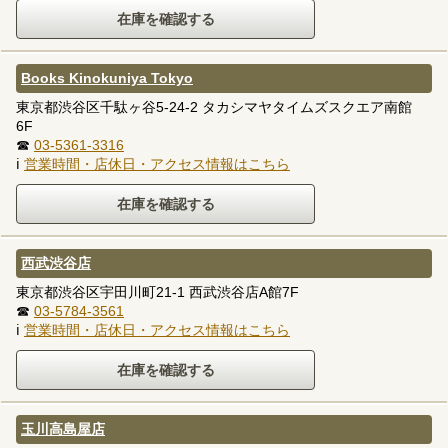
Books Kinokuniya Tokyo
東京都渋谷区千駄ヶ谷5-24-2 タカシマヤタイムズスクエア南館
6F
☎
03-5361-3316
ℹ
営業時間・店休日・アクセス情報はこちら
西武渋谷店
東京都渋谷区宇田川町21-1 西武渋谷店A館7F
☎
03-5784-3561
ℹ
営業時間・店休日・アクセス情報はこちら
玉川高島屋店