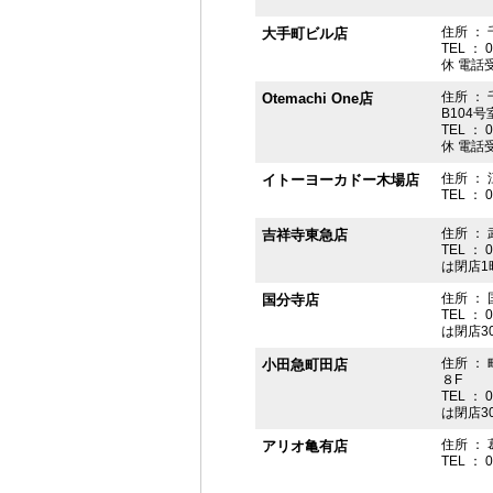
住所 ： 
大手町ビル店
TEL ： 
休 電話受付
住所 ： 
Otemachi One店
B104号
TEL ： 
休 電話受付
住所 ： 
イトーヨーカドー木場店
TEL ： 
住所 ：
吉祥寺東急店
TEL ： 
は閉店1
住所 ： 
国分寺店
TEL ： 
は閉店3
住所 ：
小田急町田店
８F
TEL ： 
は閉店3
住所 ： 
アリオ亀有店
TEL ： 