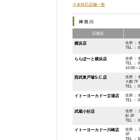
※未対応店舗一覧
店舗名
住所 ： 
横浜店
TEL ： 
住所 ：
ららぽーと横浜店
TEL ： 
10:00
住所 ： 
西武東戸塚S.C.店
ス館 7F
TEL ： 
住所 ：
イトーヨーカドー立場店
TEL ： 
住所 ：
武蔵小杉店
杉 3F
TEL ： 
住所 ：
イトーヨーカドー川崎店
3F
TEL ： 