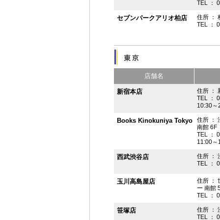
TEL ： 
住所 ： 
セブンパークアリオ柏店
TEL ： 
店舗名
住所 ： 
新宿本店
TEL ： 
10:30～
住所 ：
Books Kinokuniya Tokyo
南館 6F
TEL ： 
11:00～
住所 ：
西武渋谷店
TEL ： 
住所 ：
玉川高島屋店
ー 南館 
TEL ： 
住所 ： 
笹塚店
TEL ： 