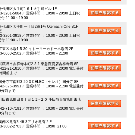
千代田区大手町1-6-1 大手町ビル 1F
03-3201-5084／ 営業時間 ： 10:00～20:00 土日祝
 11:00～19:00
千代田区大手町一丁目2番1号 Otemachi One B1F
室
03-3201-3918／ 営業時間 ： 10:00～20:00 土日祝
 11:00～19:00
江東区木場1-5-30 イトーヨーカドー木場店 2F
03-6660-2502／ 営業時間 ： 10:00～21:00
 武蔵野市吉祥寺本町2-3-1 東急百貨店吉祥寺店 8F
0422-21-1810／ 営業時間 ： 10:00～20:00 電話受付
時間前まで
国分寺市南町3-20-3 CELEO（セレオ）国分寺 8F
042-325-3991／ 営業時間 ： 10:00～21:00 電話受付
0分前まで
 町田市原町田６丁目１２−２０ 小田急百貨店町田店
042-710-7191／ 営業時間 ： 10:00～20:00 電話受付
0分前まで
葛飾区亀有3-49-3アリオ亀有 2 F
03-3602-2703／ 営業時間 ： 10:00~21:00