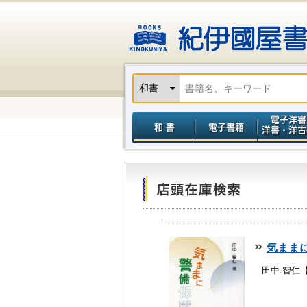
気まま
田中 智仁