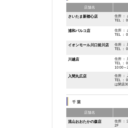
店舗名
住所 ： 
さいたま新都心店
TEL ： 
住所 ：
浦和パルコ店
TEL ： 
住所 ： 
イオンモール川口前川店
TEL ： 
住所 ： 
川越店
TEL ： 
10:00～
住所 ： 
入間丸広店
TEL ： 
は閉店3
店舗名
住所 ：
流山おおたかの森店
2F