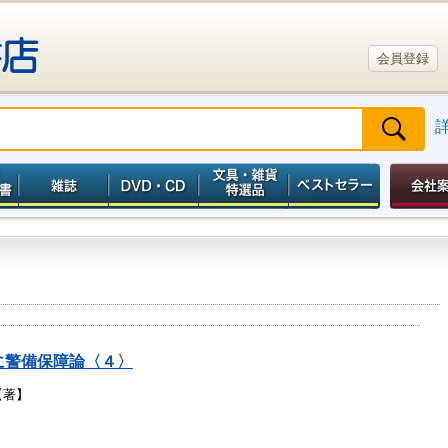
会員登録
に警備保障論〈４〉
【著】