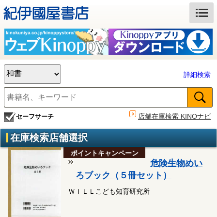
詳細検索
店舗在庫検索 KINOナビ
セーフサーチ
在庫検索店舗選択
ポイントキャンペーン
危険生物めい
ろブック（５冊セット）
ＷＩＬＬこども知育研究所