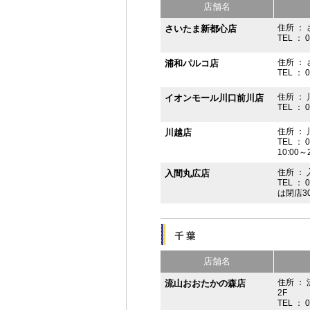
店舗名
住所 ： 
さいたま新都心店
TEL ： 
住所 ：
浦和パルコ店
TEL ： 
住所 ： 
イオンモール川口前川店
TEL ： 
住所 ： 
川越店
TEL ： 
10:00～
住所 ： 
入間丸広店
TEL ： 
は閉店3
店舗名
住所 ：
流山おおたかの森店
2F
TEL ： 