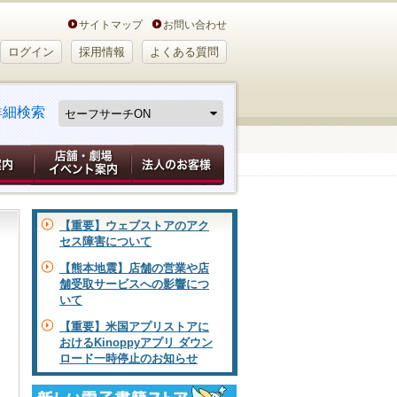
サイトマップ
お問い合わせ
ログイン
採用情報
よくある質問
詳細検索
【重要】ウェブストアのアク
セス障害について
【熊本地震】店舗の営業や店
舗受取サービスへの影響につ
いて
【重要】米国アプリストアに
おけるKinoppyアプリ ダウン
ロード一時停止のお知らせ