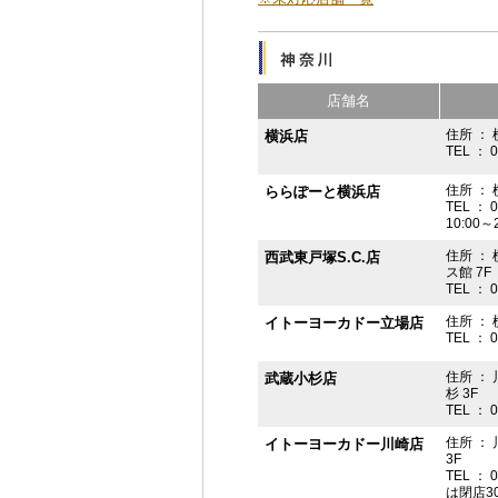
店舗名
住所 ： 
横浜店
TEL ： 
住所 ：
ららぽーと横浜店
TEL ： 
10:00
住所 ： 
西武東戸塚S.C.店
ス館 7F
TEL ： 
住所 ：
イトーヨーカドー立場店
TEL ： 
住所 ：
武蔵小杉店
杉 3F
TEL ： 
住所 ：
イトーヨーカドー川崎店
3F
TEL ： 
は閉店3