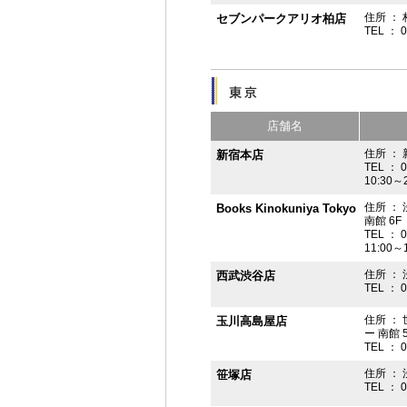
住所 ： 
セブンパークアリオ柏店
TEL ： 
店舗名
住所 ： 
新宿本店
TEL ： 
10:30～
住所 ：
Books Kinokuniya Tokyo
南館 6F
TEL ： 
11:00～
住所 ：
西武渋谷店
TEL ： 
住所 ：
玉川高島屋店
ー 南館 
TEL ： 
住所 ： 
笹塚店
TEL ： 