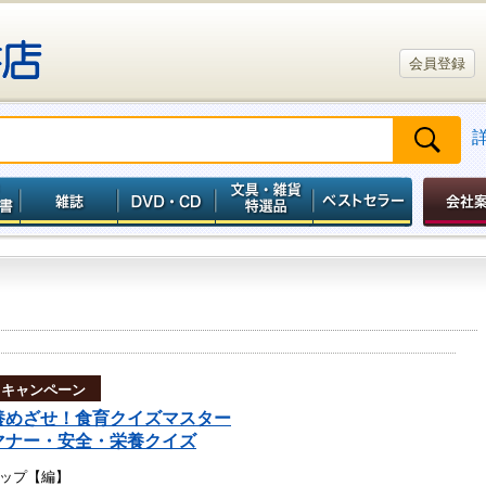
会員登録
トキャンペーン
養めざせ！食育クイズマスター
マナー・安全・栄養クイズ
ップ【編】