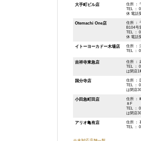
住所 ： 
大手町ビル店
TEL ： 
休 電話受付
住所 ： 
Otemachi One店
B104号
TEL ： 
休 電話受付
住所 ： 
イトーヨーカドー木場店
TEL ： 
住所 ：
吉祥寺東急店
TEL ： 
は閉店1
住所 ： 
国分寺店
TEL ： 
は閉店3
住所 ：
小田急町田店
８F
TEL ： 
は閉店3
住所 ： 
アリオ亀有店
TEL ： 
※未対応店舗一覧