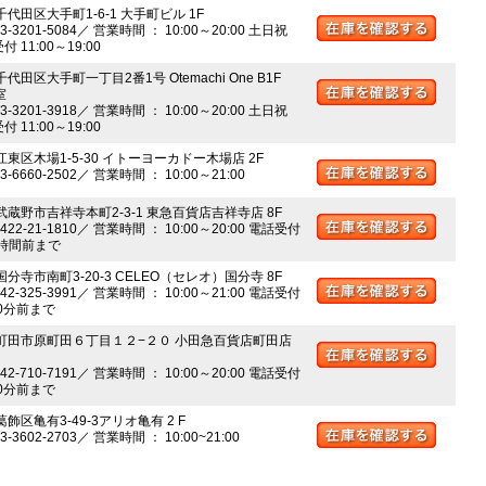
千代田区大手町1-6-1 大手町ビル 1F
03-3201-5084／ 営業時間 ： 10:00～20:00 土日祝
 11:00～19:00
千代田区大手町一丁目2番1号 Otemachi One B1F
室
03-3201-3918／ 営業時間 ： 10:00～20:00 土日祝
 11:00～19:00
江東区木場1-5-30 イトーヨーカドー木場店 2F
03-6660-2502／ 営業時間 ： 10:00～21:00
 武蔵野市吉祥寺本町2-3-1 東急百貨店吉祥寺店 8F
0422-21-1810／ 営業時間 ： 10:00～20:00 電話受付
時間前まで
国分寺市南町3-20-3 CELEO（セレオ）国分寺 8F
042-325-3991／ 営業時間 ： 10:00～21:00 電話受付
0分前まで
 町田市原町田６丁目１２−２０ 小田急百貨店町田店
042-710-7191／ 営業時間 ： 10:00～20:00 電話受付
0分前まで
葛飾区亀有3-49-3アリオ亀有 2 F
03-3602-2703／ 営業時間 ： 10:00~21:00