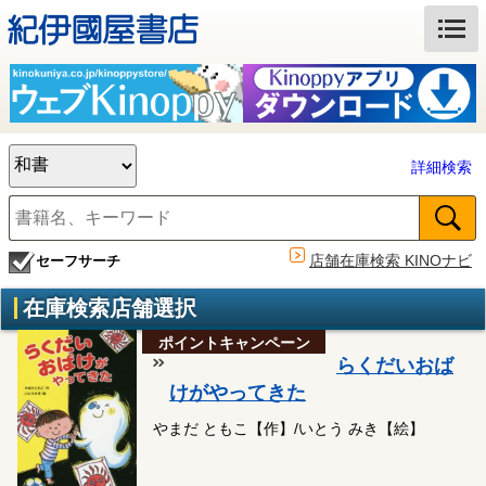
詳細検索
店舗在庫検索 KINOナビ
セーフサーチ
在庫検索店舗選択
ポイントキャンペーン
らくだいおば
けがやってきた
やまだ ともこ【作】/いとう みき【絵】