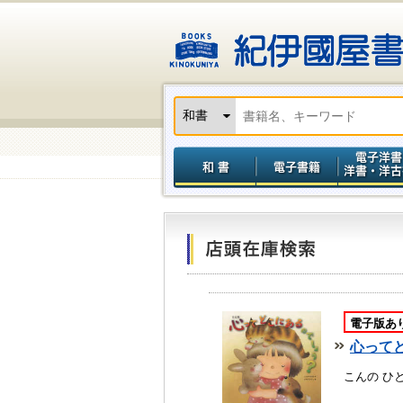
電子版あ
心って
こんの ひ