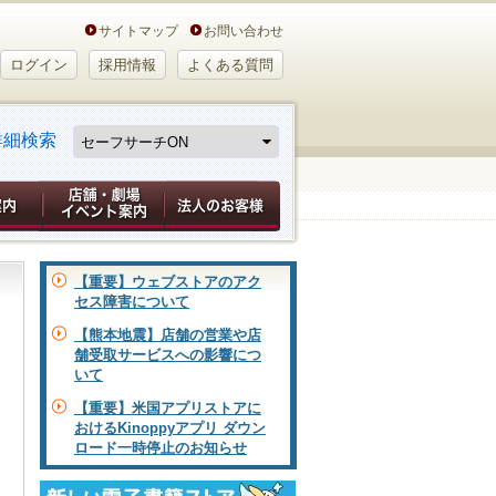
サイトマップ
お問い合わせ
ログイン
採用情報
よくある質問
詳細検索
【重要】ウェブストアのアク
セス障害について
【熊本地震】店舗の営業や店
舗受取サービスへの影響につ
いて
【重要】米国アプリストアに
おけるKinoppyアプリ ダウン
ロード一時停止のお知らせ