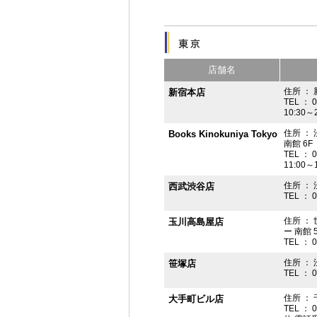
店舗名
住所 ： 
新宿本店
TEL ： 
10:30～
住所 ：
Books Kinokuniya Tokyo
南館 6F
TEL ： 
11:00～
住所 ：
西武渋谷店
TEL ： 
住所 ：
玉川高島屋店
ー 南館 
TEL ： 
住所 ： 
笹塚店
TEL ： 
住所 ： 
大手町ビル店
TEL ： 