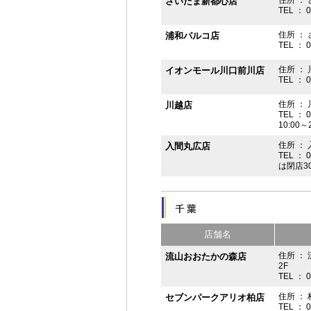
住所 ： 
さいたま新都心店
TEL ： 
住所 ：
浦和パルコ店
TEL ： 
住所 ： 
イオンモール川口前川店
TEL ： 
住所 ： 
川越店
TEL ： 
10:00～
住所 ： 
入間丸広店
TEL ： 
は閉店3
店舗名
住所 ：
流山おおたかの森店
2F
TEL ： 
住所 ： 
セブンパークアリオ柏店
TEL ： 