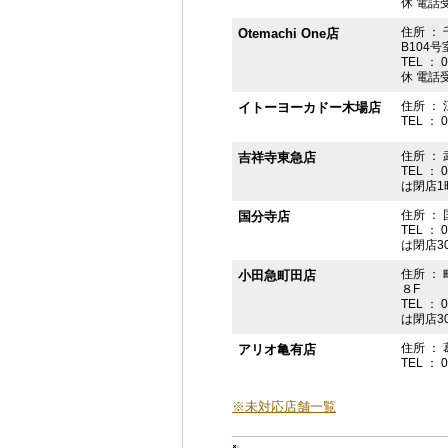
休 電話受付
住所 ： 
Otemachi One店
B104号
TEL ： 
休 電話受付
住所 ： 
イトーヨーカドー木場店
TEL ： 
住所 ：
吉祥寺東急店
TEL ： 
は閉店1
住所 ： 
国分寺店
TEL ： 
は閉店3
住所 ：
小田急町田店
８F
TEL ： 
は閉店3
住所 ： 
アリオ亀有店
TEL ： 
※未対応店舗一覧