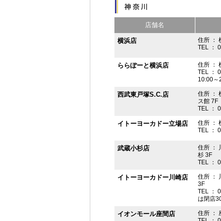
店舗名
住所 ： 
横浜店
TEL ： 
住所 ：
ららぽーと横浜店
TEL ： 
10:00
住所 ： 
西武東戸塚S.C.店
ス館 7F
TEL ： 
住所 ：
イトーヨーカドー立場店
TEL ： 
住所 ：
武蔵小杉店
杉 3F
TEL ： 
住所 ：
イトーヨーカドー川崎店
3F
TEL ： 
は閉店3
住所 ： 
イオンモール座間店
TEL ： 