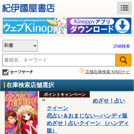
詳細検索
店舗在庫検索 KINOナビ
セーフサーチ
在庫検索店舗選択
ポイントキャンペーン
めざせ！占い
クイーン
恋占い＆おまじない―ハンディ版
めざせ！占いクイーン （ハンディ
版）