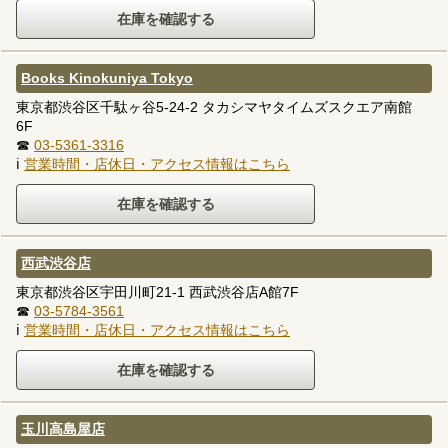
Books Kinokuniya Tokyo
東京都渋谷区千駄ヶ谷5-24-2 タカシマヤタイムズスクエア南館
6F
☎
03-5361-3316
ℹ
営業時間・店休日・アクセス情報はこちら
西武渋谷店
東京都渋谷区宇田川町21-1 西武渋谷店A館7F
☎
03-5784-3561
ℹ
営業時間・店休日・アクセス情報はこちら
玉川高島屋店