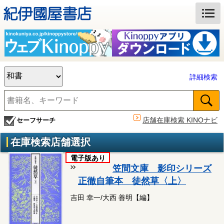
詳細検索
店舗在庫検索 KINOナビ
セーフサーチ
在庫検索店舗選択
電子版あり
笠間文庫 影印シリーズ
正徹自筆本 徒然草〈上〉
吉田 幸一/大西 善明【編】