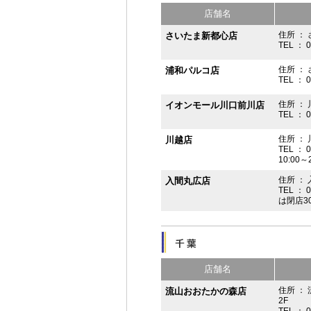
店舗名
住所 ： 
さいたま新都心店
TEL ： 
住所 ：
浦和パルコ店
TEL ： 
住所 ： 
イオンモール川口前川店
TEL ： 
住所 ： 
川越店
TEL ： 
10:00～
住所 ： 
入間丸広店
TEL ： 
は閉店3
店舗名
住所 ：
流山おおたかの森店
2F
TEL ： 