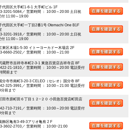
千代田区大手町1-6-1 大手町ビル 1F
03-3201-5084／ 営業時間 ： 10:00～20:00 土日祝
 11:00～19:00
千代田区大手町一丁目2番1号 Otemachi One B1F
室
03-3201-3918／ 営業時間 ： 10:00～20:00 土日祝
 11:00～19:00
江東区木場1-5-30 イトーヨーカドー木場店 2F
03-6660-2502／ 営業時間 ： 10:00～21:00
 武蔵野市吉祥寺本町2-3-1 東急百貨店吉祥寺店 8F
0422-21-1810／ 営業時間 ： 10:00～20:00 電話受付
時間前まで
国分寺市南町3-20-3 CELEO（セレオ）国分寺 8F
042-325-3991／ 営業時間 ： 10:00～21:00 電話受付
0分前まで
 町田市原町田６丁目１２−２０ 小田急百貨店町田店
042-710-7191／ 営業時間 ： 10:00～20:00 電話受付
0分前まで
葛飾区亀有3-49-3アリオ亀有 2 F
03-3602-2703／ 営業時間 ： 10:00~21:00