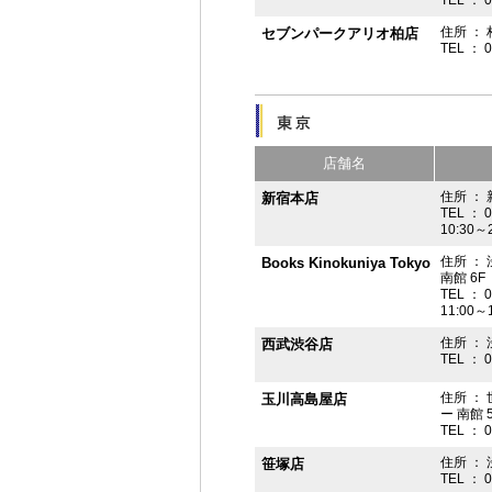
住所 ： 
セブンパークアリオ柏店
TEL ： 
店舗名
住所 ： 
新宿本店
TEL ： 
10:30～
住所 ：
Books Kinokuniya Tokyo
南館 6F
TEL ： 
11:00～
住所 ：
西武渋谷店
TEL ： 
住所 ：
玉川高島屋店
ー 南館 
TEL ： 
住所 ： 
笹塚店
TEL ： 