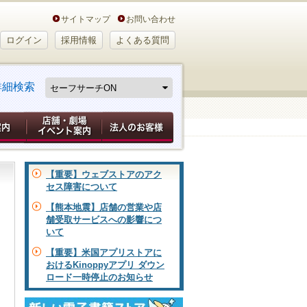
サイトマップ
お問い合わせ
ログイン
採用情報
よくある質問
詳細検索
【重要】ウェブストアのアク
セス障害について
【熊本地震】店舗の営業や店
舗受取サービスへの影響につ
いて
【重要】米国アプリストアに
おけるKinoppyアプリ ダウン
ロード一時停止のお知らせ