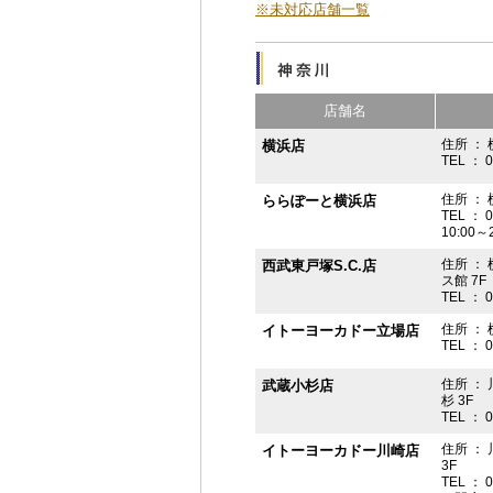
※未対応店舗一覧
店舗名
住所 ： 
横浜店
TEL ： 
住所 ：
ららぽーと横浜店
TEL ： 
10:00
住所 ： 
西武東戸塚S.C.店
ス館 7F
TEL ： 
住所 ：
イトーヨーカドー立場店
TEL ： 
住所 ：
武蔵小杉店
杉 3F
TEL ： 
住所 ：
イトーヨーカドー川崎店
3F
TEL ： 