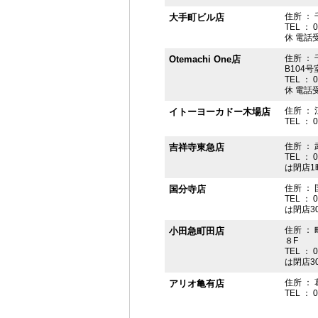
住所 ： 
大手町ビル店
TEL ： 
休 電話受付
住所 ： 
Otemachi One店
B104号
TEL ： 
休 電話受付
住所 ： 
イトーヨーカドー木場店
TEL ： 
住所 ：
吉祥寺東急店
TEL ： 
は閉店1
住所 ： 
国分寺店
TEL ： 
は閉店3
住所 ：
小田急町田店
８F
TEL ： 
は閉店3
住所 ： 
アリオ亀有店
TEL ： 