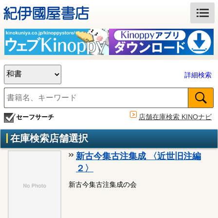
詳細検索
店舗在庫検索 KINOナビ
セーフサーチ
在庫検索店舗選択
新古今集古注集成 〈近世旧注編
２〉
新古今集古注集成の会