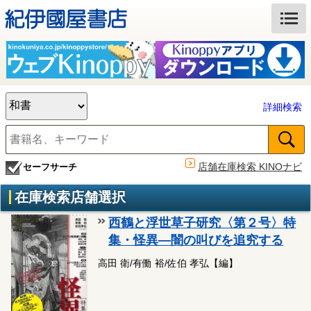
詳細検索
店舗在庫検索 KINOナビ
セーフサーチ
在庫検索店舗選択
西鶴と浮世草子研究〈第２号〉特
集・怪異―闇の叫びを追究する
高田 衛/有働 裕/佐伯 孝弘【編】