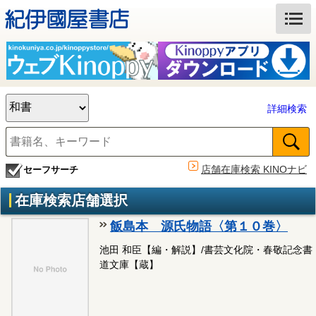
詳細検索
店舗在庫検索 KINOナビ
セーフサーチ
在庫検索店舗選択
飯島本 源氏物語〈第１０巻〉
池田 和臣【編・解説】/書芸文化院・春敬記念書
道文庫【蔵】