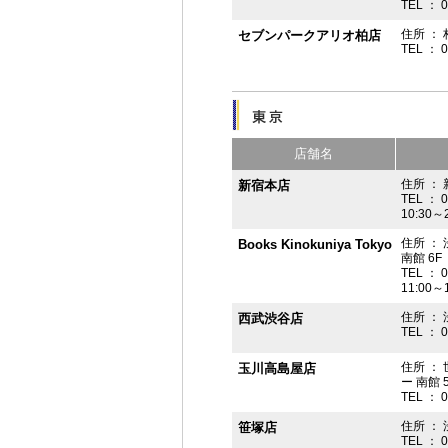
TEL ： 
住所 ： 
セブンパークアリオ柏店
TEL ： 
店舗名
住所 ： 
新宿本店
TEL ： 
10:30～
住所 ：
Books Kinokuniya Tokyo
南館 6F
TEL ： 
11:00～
住所 ：
西武渋谷店
TEL ： 
住所 ：
玉川高島屋店
ー 南館 
TEL ： 
住所 ： 
笹塚店
TEL ： 