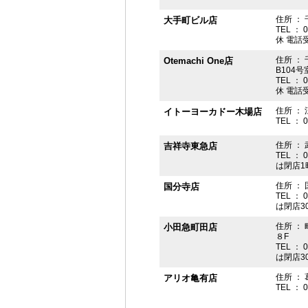
住所 ： 
大手町ビル店
TEL ： 
休 電話受付
住所 ： 
Otemachi One店
B104号
TEL ： 
休 電話受付
住所 ： 
イトーヨーカドー木場店
TEL ： 
住所 ：
吉祥寺東急店
TEL ： 
は閉店1
住所 ： 
国分寺店
TEL ： 
は閉店3
住所 ：
小田急町田店
８F
TEL ： 
は閉店3
住所 ： 
アリオ亀有店
TEL ： 