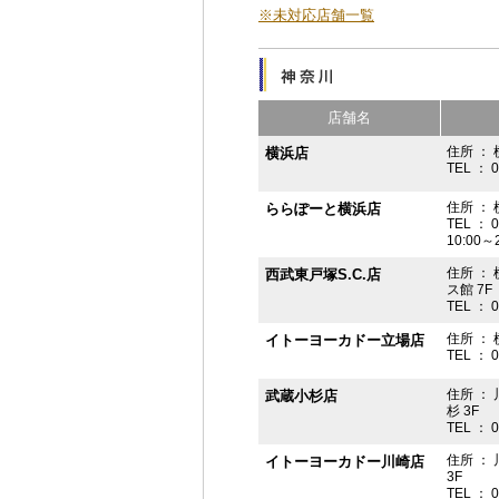
※未対応店舗一覧
店舗名
住所 ： 
横浜店
TEL ： 
住所 ：
ららぽーと横浜店
TEL ： 
10:00
住所 ： 
西武東戸塚S.C.店
ス館 7F
TEL ： 
住所 ：
イトーヨーカドー立場店
TEL ： 
住所 ：
武蔵小杉店
杉 3F
TEL ： 
住所 ：
イトーヨーカドー川崎店
3F
TEL ： 