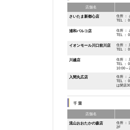
店舗名
住所 ： 
さいたま新都心店
TEL ： 
住所 ：
浦和パルコ店
TEL ： 
住所 ： 
イオンモール川口前川店
TEL ： 
住所 ： 
川越店
TEL ： 
10:00～
住所 ： 
入間丸広店
TEL ： 
は閉店3
店舗名
住所 ：
流山おおたかの森店
2F