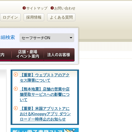
サイトマップ
お問い合わせ
ログイン
採用情報
よくある質問
詳細検索
【重要】ウェブストアのアク
セス障害について
【熊本地震】店舗の営業や店
舗受取サービスへの影響につ
いて
【重要】米国アプリストアに
おけるKinoppyアプリ ダウン
ロード一時停止のお知らせ