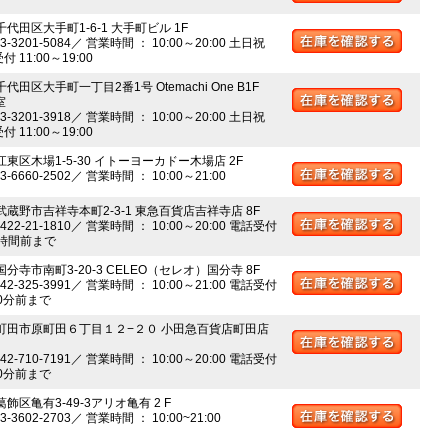
千代田区大手町1-6-1 大手町ビル 1F
03-3201-5084／ 営業時間 ： 10:00～20:00 土日祝
 11:00～19:00
千代田区大手町一丁目2番1号 Otemachi One B1F
室
03-3201-3918／ 営業時間 ： 10:00～20:00 土日祝
 11:00～19:00
江東区木場1-5-30 イトーヨーカドー木場店 2F
03-6660-2502／ 営業時間 ： 10:00～21:00
 武蔵野市吉祥寺本町2-3-1 東急百貨店吉祥寺店 8F
0422-21-1810／ 営業時間 ： 10:00～20:00 電話受付
時間前まで
国分寺市南町3-20-3 CELEO（セレオ）国分寺 8F
042-325-3991／ 営業時間 ： 10:00～21:00 電話受付
0分前まで
 町田市原町田６丁目１２−２０ 小田急百貨店町田店
042-710-7191／ 営業時間 ： 10:00～20:00 電話受付
0分前まで
葛飾区亀有3-49-3アリオ亀有 2 F
03-3602-2703／ 営業時間 ： 10:00~21:00