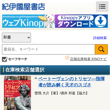
詳細検索
店舗在庫検索 KINOナビ
セーフサーチ
在庫検索店舗選択
ベートーヴェンのトリセツ―指揮
者が読み解く天才のスゴさ
曽我 大介【著】/酒井 邦嘉【協力】