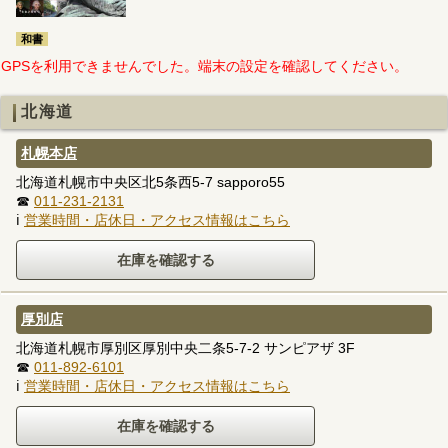
和書
GPSを利用できませんでした。端末の設定を確認してください。
北海道
札幌本店
北海道札幌市中央区北5条西5-7 sapporo55
☎
011-231-2131
ℹ
営業時間・店休日・アクセス情報はこちら
厚別店
北海道札幌市厚別区厚別中央二条5-7-2 サンピアザ 3F
☎
011-892-6101
ℹ
営業時間・店休日・アクセス情報はこちら