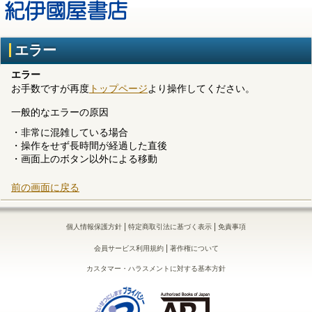
エラー
エラー
お手数ですが再度
トップページ
より操作してください。
一般的なエラーの原因
・非常に混雑している場合
・操作をせず長時間が経過した直後
・画面上のボタン以外による移動
前の画面に戻る
|
|
個人情報保護方針
特定商取引法に基づく表示
免責事項
|
会員サービス利用規約
著作権について
カスタマー・ハラスメントに対する基本方針