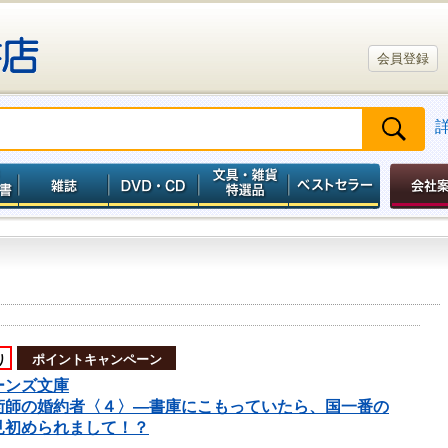
会員登録
り
ポイントキャンペーン
ーンズ文庫
術師の婚約者〈４〉―書庫にこもっていたら、国一番の
見初められまして！？