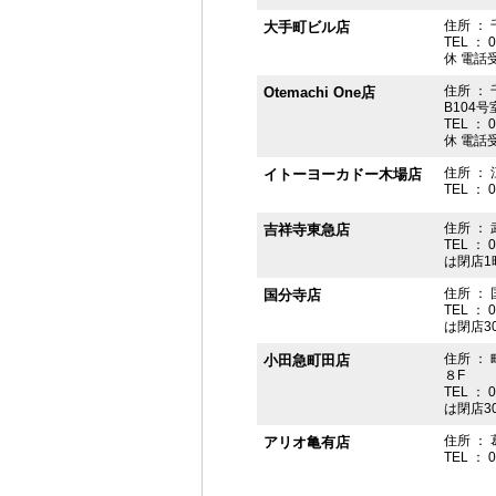
住所 ： 
大手町ビル店
TEL ： 
休 電話受付
住所 ： 
Otemachi One店
B104号
TEL ： 
休 電話受付
住所 ： 
イトーヨーカドー木場店
TEL ： 
住所 ：
吉祥寺東急店
TEL ： 
は閉店1
住所 ： 
国分寺店
TEL ： 
は閉店3
住所 ：
小田急町田店
８F
TEL ： 
は閉店3
住所 ： 
アリオ亀有店
TEL ： 