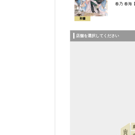
春乃 春海
和書
店舗を選択してください