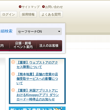
サイトマップ
お問い合わせ
ログイン
採用情報
よくある質問
詳細検索
【重要】ウェブストアのアク
セス障害について
【熊本地震】店舗の営業や店
舗受取サービスへの影響につ
いて
【重要】米国アプリストアに
おけるKinoppyアプリ ダウン
ロード一時停止のお知らせ