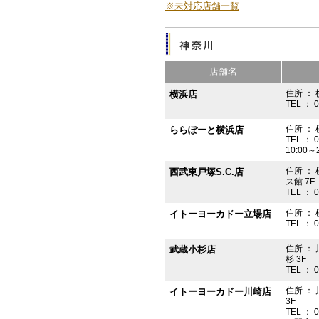
※未対応店舗一覧
店舗名
住所 ： 
横浜店
TEL ： 
住所 ：
ららぽーと横浜店
TEL ： 
10:00
住所 ： 
西武東戸塚S.C.店
ス館 7F
TEL ： 
住所 ：
イトーヨーカドー立場店
TEL ： 
住所 ：
武蔵小杉店
杉 3F
TEL ： 
住所 ：
イトーヨーカドー川崎店
3F
TEL ： 