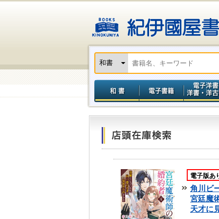
電子版あ
角川ビ
宮廷魔
天才に