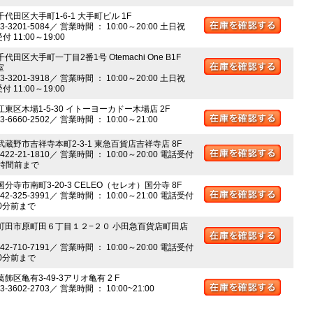
千代田区大手町1-6-1 大手町ビル 1F
03-3201-5084／ 営業時間 ： 10:00～20:00 土日祝
 11:00～19:00
千代田区大手町一丁目2番1号 Otemachi One B1F
室
03-3201-3918／ 営業時間 ： 10:00～20:00 土日祝
 11:00～19:00
江東区木場1-5-30 イトーヨーカドー木場店 2F
03-6660-2502／ 営業時間 ： 10:00～21:00
 武蔵野市吉祥寺本町2-3-1 東急百貨店吉祥寺店 8F
0422-21-1810／ 営業時間 ： 10:00～20:00 電話受付
時間前まで
国分寺市南町3-20-3 CELEO（セレオ）国分寺 8F
042-325-3991／ 営業時間 ： 10:00～21:00 電話受付
0分前まで
 町田市原町田６丁目１２−２０ 小田急百貨店町田店
042-710-7191／ 営業時間 ： 10:00～20:00 電話受付
0分前まで
葛飾区亀有3-49-3アリオ亀有 2 F
03-3602-2703／ 営業時間 ： 10:00~21:00