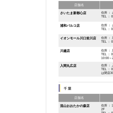
店舗名
住所 ： 
さいたま新都心店
TEL ： 
住所 ：
浦和パルコ店
TEL ： 
住所 ： 
イオンモール川口前川店
TEL ： 
住所 ： 
川越店
TEL ： 
10:00～
住所 ： 
入間丸広店
TEL ： 
は閉店3
店舗名
住所 ：
流山おおたかの森店
2F
TEL ： 