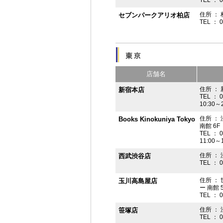
住所 ： 
セブンパークアリオ柏店
TEL ： 
店舗名
住所 ： 
新宿本店
TEL ： 
10:30～
住所 ：
Books Kinokuniya Tokyo
南館 6F
TEL ： 
11:00～
住所 ：
西武渋谷店
TEL ： 
住所 ：
玉川高島屋店
ー 南館 
TEL ： 
住所 ： 
笹塚店
TEL ： 