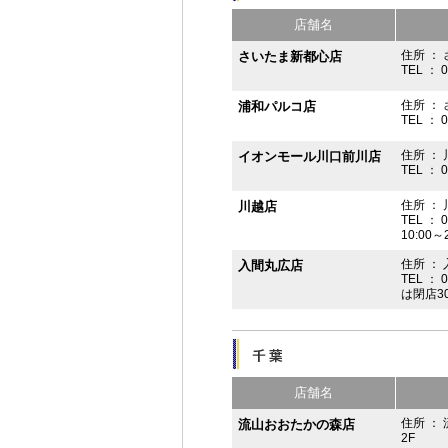
店舗名
住所 ： 
さいたま新都心店
TEL ： 
住所 ：
浦和パルコ店
TEL ： 
住所 ： 
イオンモール川口前川店
TEL ： 
住所 ： 
川越店
TEL ： 
10:00～
住所 ： 
入間丸広店
TEL ： 
は閉店3
店舗名
住所 ：
流山おおたかの森店
2F