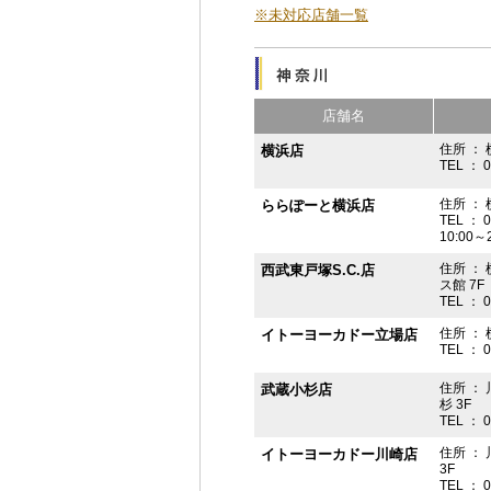
※未対応店舗一覧
店舗名
住所 ： 
横浜店
TEL ： 
住所 ：
ららぽーと横浜店
TEL ： 
10:00
住所 ： 
西武東戸塚S.C.店
ス館 7F
TEL ： 
住所 ：
イトーヨーカドー立場店
TEL ： 
住所 ：
武蔵小杉店
杉 3F
TEL ： 
住所 ：
イトーヨーカドー川崎店
3F
TEL ： 