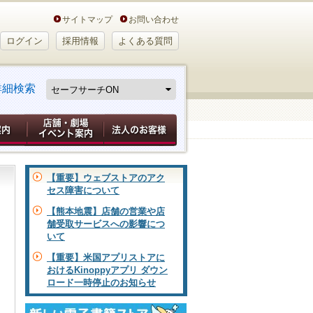
サイトマップ
お問い合わせ
ログイン
採用情報
よくある質問
詳細検索
【重要】ウェブストアのアク
セス障害について
【熊本地震】店舗の営業や店
舗受取サービスへの影響につ
いて
【重要】米国アプリストアに
おけるKinoppyアプリ ダウン
ロード一時停止のお知らせ