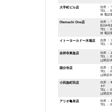
住所 ： 
大手町ビル店
TEL ： 
休 電話受付
住所 ： 
Otemachi One店
B104号
TEL ： 
休 電話受付
住所 ： 
イトーヨーカドー木場店
TEL ： 
住所 ：
吉祥寺東急店
TEL ： 
は閉店1
住所 ： 
国分寺店
TEL ： 
は閉店3
住所 ：
小田急町田店
８F
TEL ： 
は閉店3
住所 ： 
アリオ亀有店
TEL ： 