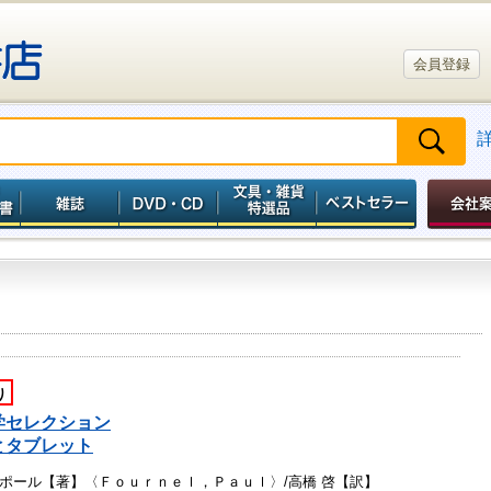
会員登録
り
学セレクション
とタブレット
ポール【著】〈Ｆｏｕｒｎｅｌ，Ｐａｕｌ〉/高橋 啓【訳】