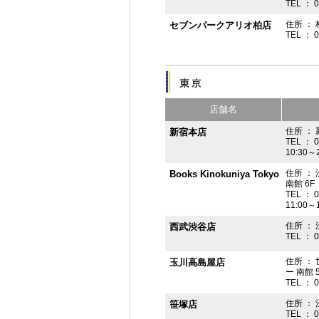
TEL ： 
住所 ： 
セブンパークアリオ柏店
TEL ： 
店舗名
住所 ： 
新宿本店
TEL ： 
10:30～
住所 ：
Books Kinokuniya Tokyo
南館 6F
TEL ： 
11:00～
住所 ：
西武渋谷店
TEL ： 
住所 ：
玉川高島屋店
ー 南館 
TEL ： 
住所 ： 
笹塚店
TEL ： 