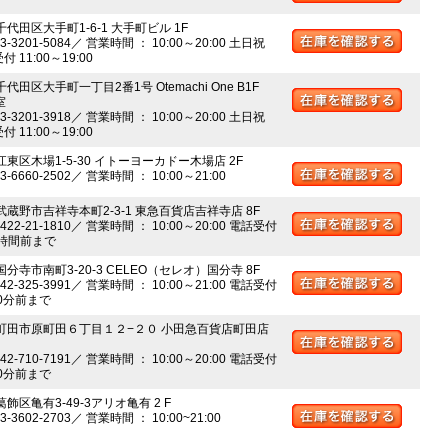
千代田区大手町1-6-1 大手町ビル 1F
03-3201-5084／ 営業時間 ： 10:00～20:00 土日祝
 11:00～19:00
千代田区大手町一丁目2番1号 Otemachi One B1F
室
03-3201-3918／ 営業時間 ： 10:00～20:00 土日祝
 11:00～19:00
江東区木場1-5-30 イトーヨーカドー木場店 2F
03-6660-2502／ 営業時間 ： 10:00～21:00
 武蔵野市吉祥寺本町2-3-1 東急百貨店吉祥寺店 8F
0422-21-1810／ 営業時間 ： 10:00～20:00 電話受付
時間前まで
国分寺市南町3-20-3 CELEO（セレオ）国分寺 8F
042-325-3991／ 営業時間 ： 10:00～21:00 電話受付
0分前まで
 町田市原町田６丁目１２−２０ 小田急百貨店町田店
042-710-7191／ 営業時間 ： 10:00～20:00 電話受付
0分前まで
葛飾区亀有3-49-3アリオ亀有 2 F
03-3602-2703／ 営業時間 ： 10:00~21:00