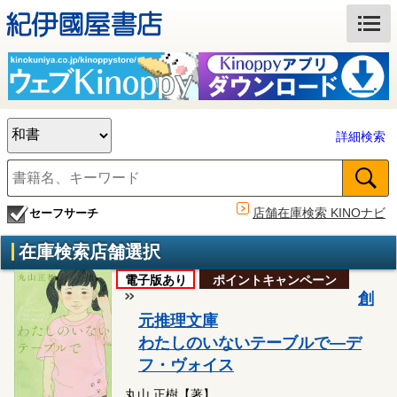
詳細検索
店舗在庫検索 KINOナビ
セーフサーチ
在庫検索店舗選択
電子版あり
ポイントキャンペーン
創
元推理文庫
わたしのいないテーブルで―デ
フ・ヴォイス
丸山 正樹【著】