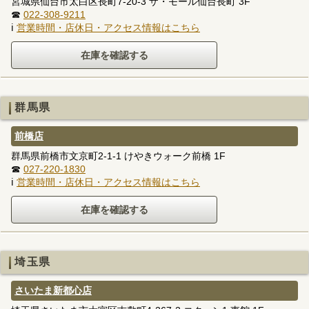
宮城県仙台市太白区長町7-20-3 ザ・モール仙台長町 3F
☎
022-308-9211
ℹ
営業時間・店休日・アクセス情報はこちら
群馬県
前橋店
群馬県前橋市文京町2-1-1 けやきウォーク前橋 1F
☎
027-220-1830
ℹ
営業時間・店休日・アクセス情報はこちら
埼玉県
さいたま新都心店