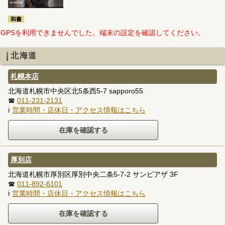
和書
GPSを利用できませんでした。端末の設定を確認してください。
北海道
札幌本店
北海道札幌市中央区北5条西5-7 sapporo55
☎
011-231-2131
ℹ
営業時間・店休日・アクセス情報はこちら
厚別店
北海道札幌市厚別区厚別中央二条5-7-2 サンピアザ 3F
☎
011-892-6101
ℹ
営業時間・店休日・アクセス情報はこちら