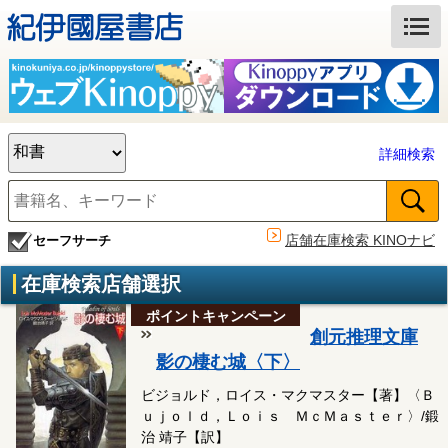
詳細検索
店舗在庫検索 KINOナビ
セーフサーチ
在庫検索店舗選択
ポイントキャンペーン
創元推理文庫
影の棲む城〈下〉
ビジョルド，ロイス・マクマスター【著】〈Ｂ
ｕｊｏｌｄ，Ｌｏｉｓ ＭｃＭａｓｔｅｒ〉/鍛
治 靖子【訳】