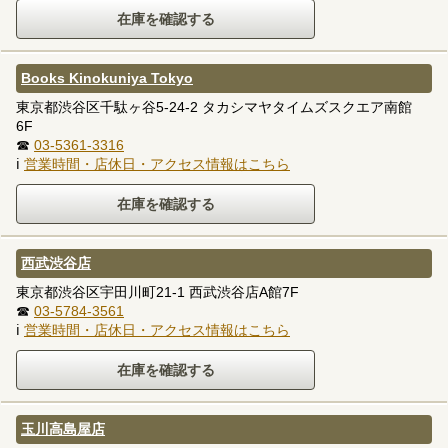
Books Kinokuniya Tokyo
東京都渋谷区千駄ヶ谷5-24-2 タカシマヤタイムズスクエア南館
6F
☎
03-5361-3316
ℹ
営業時間・店休日・アクセス情報はこちら
西武渋谷店
東京都渋谷区宇田川町21-1 西武渋谷店A館7F
☎
03-5784-3561
ℹ
営業時間・店休日・アクセス情報はこちら
玉川高島屋店