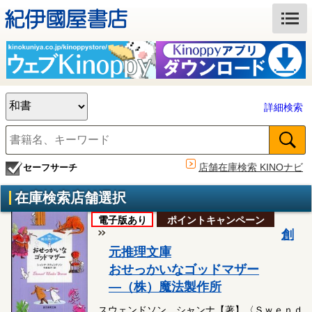
詳細検索
店舗在庫検索 KINOナビ
セーフサーチ
在庫検索店舗選択
電子版あり
ポイントキャンペーン
創
元推理文庫
おせっかいなゴッドマザー
―（株）魔法製作所
スウェンドソン，シャンナ【著】〈Ｓｗｅｎｄ