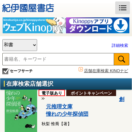
詳細検索
店舗在庫検索 KINOナビ
セーフサーチ
在庫検索店舗選択
電子版あり
ポイントキャンペーン
創
元推理文庫
憧れの少年探偵団
秋梨 惟喬【著】