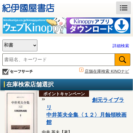
詳細検索
店舗在庫検索 KINOナビ
セーフサーチ
在庫検索店舗選択
ポイントキャンペーン
創元ライブラ
リ
中井英夫全集〈１２〉月蝕領映画
館
中井 英夫【著】