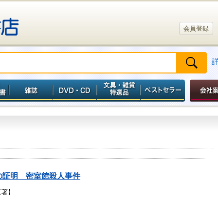
会員登録
の証明 密室館殺人事件
【著】