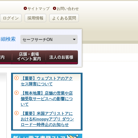
サイトマップ
お問い合わせ
ログイン
採用情報
よくある質問
詳細検索
【重要】ウェブストアのアク
セス障害について
【熊本地震】店舗の営業や店
舗受取サービスへの影響につ
いて
【重要】米国アプリストアに
おけるKinoppyアプリ ダウン
ロード一時停止のお知らせ