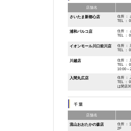
店舗名
住所 ： 
さいたま新都心店
TEL ： 
住所 ：
浦和パルコ店
TEL ： 
住所 ： 
イオンモール川口前川店
TEL ： 
住所 ： 
川越店
TEL ： 
10:00～
住所 ： 
入間丸広店
TEL ： 
は閉店3
店舗名
住所 ：
流山おおたかの森店
2F