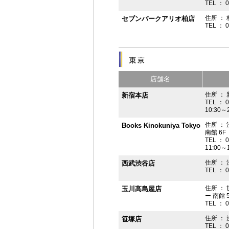
TEL ： 
住所 ： 
セブンパークアリオ柏店
TEL ： 
店舗名
住所 ： 
新宿本店
TEL ： 
10:30～
住所 ：
Books Kinokuniya Tokyo
南館 6F
TEL ： 
11:00～
住所 ：
西武渋谷店
TEL ： 
住所 ：
玉川高島屋店
ー 南館 
TEL ： 
住所 ： 
笹塚店
TEL ： 