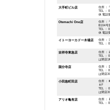
住所 ： 
大手町ビル店
TEL ： 
休 電話受付
住所 ： 
Otemachi One店
B104号
TEL ： 
休 電話受付
住所 ： 
イトーヨーカドー木場店
TEL ： 
住所 ：
吉祥寺東急店
TEL ： 
は閉店1
住所 ： 
国分寺店
TEL ： 
は閉店3
住所 ：
小田急町田店
８F
TEL ： 
は閉店3
住所 ： 
アリオ亀有店
TEL ： 