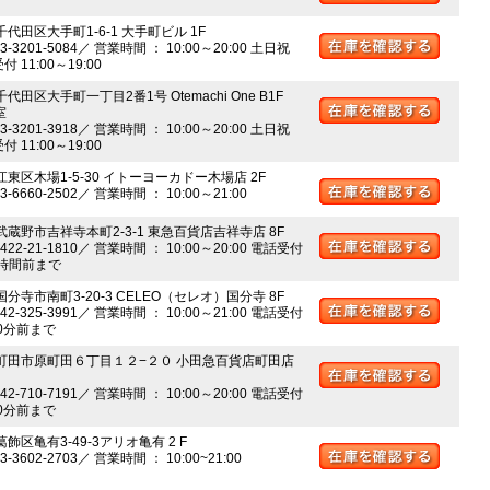
千代田区大手町1-6-1 大手町ビル 1F
03-3201-5084／ 営業時間 ： 10:00～20:00 土日祝
 11:00～19:00
千代田区大手町一丁目2番1号 Otemachi One B1F
室
03-3201-3918／ 営業時間 ： 10:00～20:00 土日祝
 11:00～19:00
江東区木場1-5-30 イトーヨーカドー木場店 2F
03-6660-2502／ 営業時間 ： 10:00～21:00
 武蔵野市吉祥寺本町2-3-1 東急百貨店吉祥寺店 8F
0422-21-1810／ 営業時間 ： 10:00～20:00 電話受付
時間前まで
国分寺市南町3-20-3 CELEO（セレオ）国分寺 8F
042-325-3991／ 営業時間 ： 10:00～21:00 電話受付
0分前まで
 町田市原町田６丁目１２−２０ 小田急百貨店町田店
042-710-7191／ 営業時間 ： 10:00～20:00 電話受付
0分前まで
葛飾区亀有3-49-3アリオ亀有 2 F
03-3602-2703／ 営業時間 ： 10:00~21:00