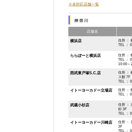
※未対応店舗一覧
店舗名
住所 ： 
横浜店
TEL ： 
住所 ：
ららぽーと横浜店
TEL ： 
10:00
住所 ： 
西武東戸塚S.C.店
ス館 7F
TEL ： 
住所 ：
イトーヨーカドー立場店
TEL ： 
住所 ：
武蔵小杉店
杉 3F
TEL ： 
住所 ：
イトーヨーカドー川崎店
3F
TEL ： 